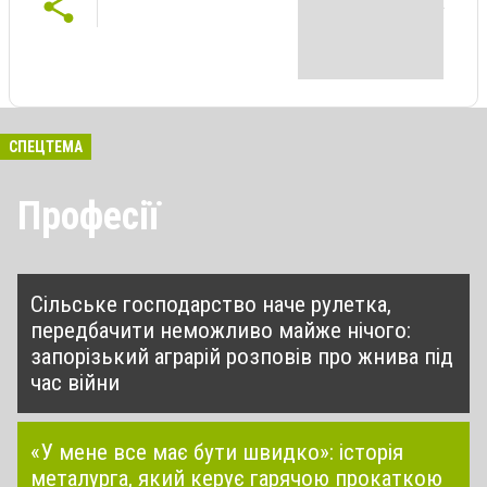
СПЕЦТЕМА
Професії
Сільське господарство наче рулетка,
передбачити неможливо майже нічого:
запорізький аграрій розповів про жнива під
час війни
«У мене все має бути швидко»: історія
металурга, який керує гарячою прокаткою