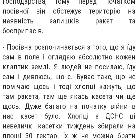
господарства, тому перед початком
посівної він обстежує територію на
наявність залишків ракет та
боєприпасів.
- Посівна розпочинається з того, що я їду
сам в поле і оглядаю абсолютно кожен
клаптик землі. Я людей не посилаю, їду
сам і дивлюсь, що є. Буває таке, що не
помічаю щось і тоді хлопці кажуть, що
там ракета, там ще якась касета чи ще
щось. Дуже багато на початку війни в
нас касет було. Хлопці з ДСНС ці
невеличкі касетки тиждень збирали на
площі 30 гектар. Їх ж не можна брати