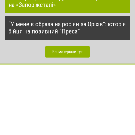
на «Запоріжсталі»
“У мене є образа на росіян за Оріхів”: історія
бійця на позивний “Преса”
Всі матеріали тут