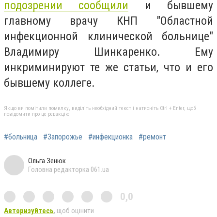
подозрении сообщили
и бывшему
главному врачу КНП "Областной
инфекционной клинической больнице"
Владимиру Шинкаренко. Ему
инкриминируют те же статьи, что и его
бывшему коллеге.
Якщо ви помітили помилку, виділіть необхідний текст і натисніть Ctrl + Enter, щоб
повідомити про це редакцію
#больница
#Запорожье
#инфекционка
#ремонт
Ольга Зенюк
Головна редакторка 061.ua
0,0
Авторизуйтесь
, щоб оцінити