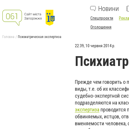
Новини
Спецпроєкти
Рекла
Оголошення
Головна
Психиатрическая экспертиза
22:39, 10 червня 2014 р.
Психиатр
Прежде чем говорить о 
виды, т.е. об их класси
судебно-экспертной сис
подразделяются на класс
экспертиза
проводится п
обвиняемых, истцов, от
вменяемости человека, 