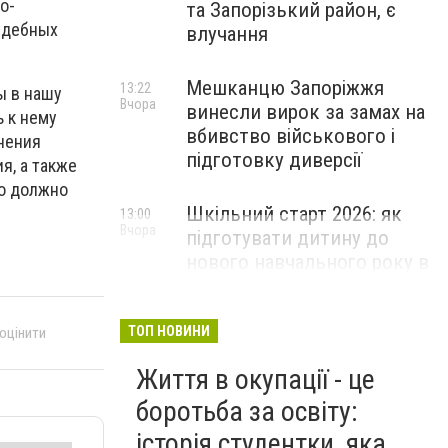
о-
та Запорізький район, є
удебных
влучання
Мешканцю Запоріжжя
13:22
ы в нашу
Вчора
винесли вирок за замах на
 к нему
вбивство військового і
нения
підготовку диверсії
я, а также
мо должно
Шкільний старт 2026: як
13:00
Вчора
підготувати дитину до
нового навчального року в
Запоріжжі
ПАРТНЕРСЬКИЙ СПЕЦПРОЄКТ
ТОП НОВИНИ
 оцінити
Життя в окупації - це
боротьба за освіту:
історія студентки, яка