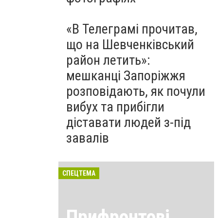
«В Телеграмі прочитав,
що на Шевченківський
район летить»:
мешканці Запоріжжя
розповідають, як почули
вибух та прибігли
діставати людей з-під
завалів
СПЕЦТЕМА
Прифронтові