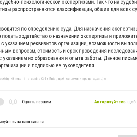
судебно-психологической экспертизами. Так что на судебн
тизы распространяются классификации, общие для всех с
оводится по определению суда. Для назначения экспертиз
 подать ходатайство о назначении экспертизы и приложить
с указанием реквизитов организации, возможности выпол
нным вопросам, стоимость и срок проведения исследовани
с указанием их образования и опыта работы. Данное пись
организации и подписью ее руководителя.
бхідний текст і натисніть Ctrl + Enter, щоб повідомити про це редакцію
0,0
Оцініть першим
Авторизуйтесь
, щоб
исуйтесь на наші канали