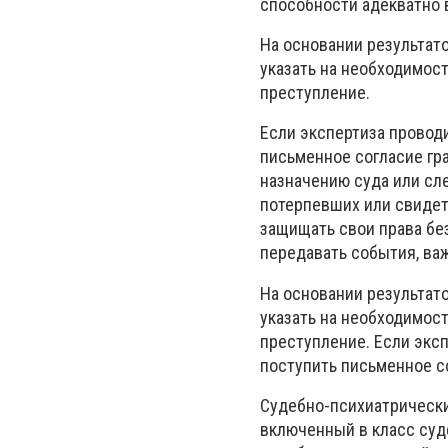
способности адекватно 
На основании результат
указать на необходимос
преступление.
Если экспертиза провод
письменное согласие гр
назначению суда или сл
потерпевших или свидет
защищать свои права бе
передавать события, ва
На основании результат
указать на необходимос
преступление. Если экс
поступить письменное с
Судебно-психиатрически
включенный в класс суд