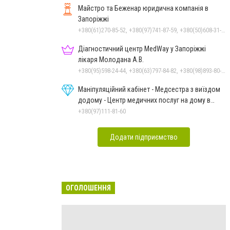
Майстро та Беженар юридична компанія в
Запоріжжі
+380(61)270-85-52, +380(97)741-87-59, +380(50)608-31-76
Діагностичний центр MedWay у Запоріжжі
лікаря Молодана А.В.
+380(95)598-24-44, +380(63)797-84-82, +380(98)893-80-22, +380(61)270-63-26
Маніпуляційний кабінет - Медсестра з виїздом
додому - Центр медичних послуг на дому в
Запоріжжі
+380(97)111-81-60
Додати підприємство
ОГОЛОШЕННЯ