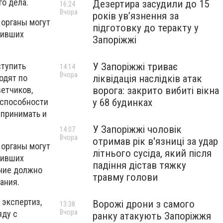
о дела.
Дезертира засудили до 15
16:24
Вчора
років увʼязнення за
 органы могут
підготовку до теракту у
шивших
Запоріжжі
У Запоріжжі триває
ступить
14:14
Вчора
ліквідація наслідків атак
одят по
ворога: закрито вибиті вікна
етчиков,
у 68 будинках
 способности
спринимать и
У Запоріжжі чоловік
14:07
Вчора
отримав рік в'язниці за удар
 органы могут
літнього сусіда, який після
шивших
падіння дістав тяжку
ение должно
травму голови
вания.
экспертиз,
Ворожі дрони з самого
13:38
Вчора
яду с
ранку атакують Запоріжжя