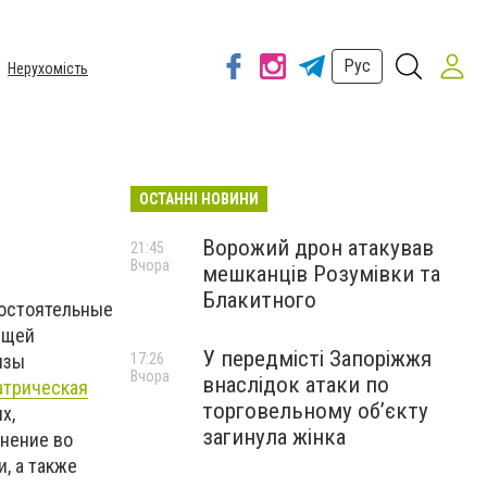
Рус
Нерухомість
ОСТАННІ НОВИНИ
Ворожий дрон атакував
21:45
Вчора
мешканців Розумівки та
Блакитного
мостоятельные
общей
У передмісті Запоріжжя
изы
17:26
Вчора
внаслідок атаки по
атрическая
торговельному обʼєкту
х,
загинула жінка
мнение во
, а также