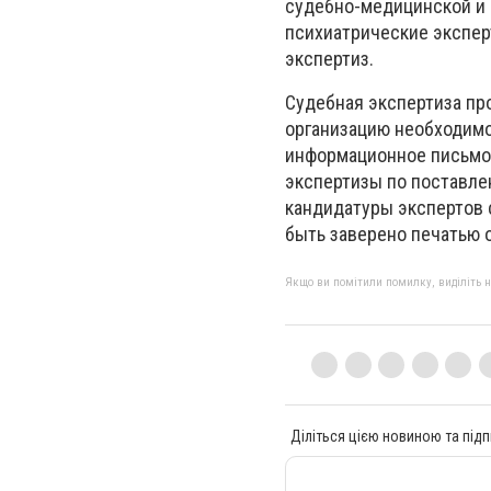
судебно-медицинской и 
психиатрические экспер
экспертиз.
Судебная экспертиза пр
организацию необходимо
информационное письмо 
экспертизы по поставле
кандидатуры экспертов 
быть заверено печатью 
Якщо ви помітили помилку, виділіть нео
Діліться цією новиною та підп