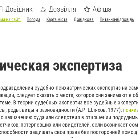
Довідник
Дозвілля
Афіша
ма на сайті
Погода
Карта міста
Довідкова
Питання-відповідь
ическая экспертиза
подразделении судебно-психиатрических экспертиз на са
фикации, следует сказать о месте, которое они занимают в 
теме. В теории судебных экспертиз все судебные эксперт
ы, роды, виды и разновидности (А.Р. Шляхов, 1977),
психи
о назначению суда или следствия в отношении подсудимы
ветчиков, потерпевших или свидетелей, если возникает со
способности защищать свои права без посторонней помощи