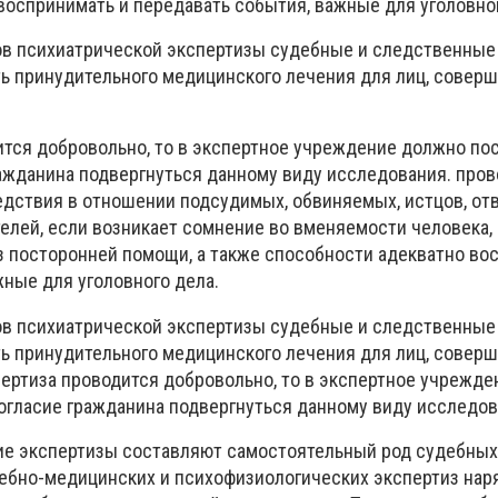
воспринимать и передавать события, важные для уголовног
ов психиатрической экспертизы судебные и следственные
ть принудительного медицинского лечения для лиц, совер
ится добровольно, то в экспертное учреждение должно по
ажданина подвергнуться данному виду исследования. пров
едствия в отношении подсудимых, обвиняемых, истцов, отв
елей, если возникает сомнение во вменяемости человека,
з посторонней помощи, а также способности адекватно во
жные для уголовного дела.
ов психиатрической экспертизы судебные и следственные
ть принудительного медицинского лечения для лиц, совер
пертиза проводится добровольно, то в экспертное учрежд
огласие гражданина подвергнуться данному виду исследо
е экспертизы составляют самостоятельный род судебных 
ебно-медицинских и психофизиологических экспертиз нар