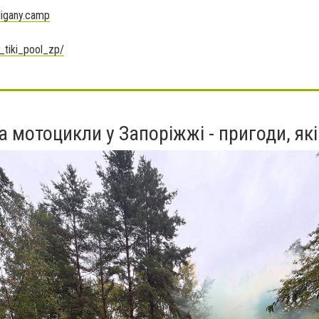
ligany.camp
_tiki_pool_zp/
а мотоцикли у Запоріжжі - пригоди, як