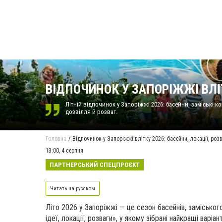
ВІДПОЧИНОК У ЗАПОРІЖЖІ ВЛІТ
Літній відпочинок у Запоріжжі 2026: басейни, заміські к
дозвілля й розваг.
Головна
Відпочинок у Запоріжжі влітку 2026: басейни, локації, роз
13:00,
4 серпня
ПАРТНЕРСЬКИЙ СПЕЦПРОЄКТ
Читать на русском
Літо 2026 у Запоріжжі — це сезон басейнів, заміськог
ідеї, локації, розваги», у якому зібрані найкращі варіа