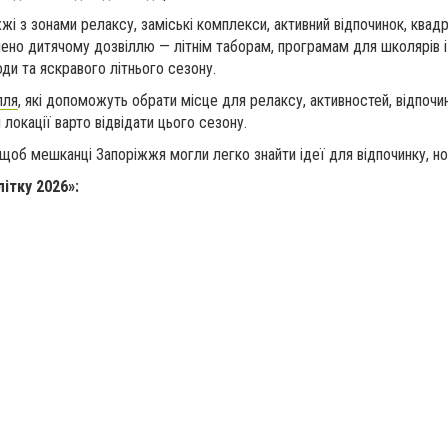
жі з зонами релаксу, заміські комплекси, активний відпочинок, квадро
лено дитячому дозвіллю — літнім таборам, програмам для школярів і
оди та яскравого літнього сезону.
лля
, які допоможуть обрати місце для релаксу, активностей, відпочин
і локації варто відвідати цього сезону.
, щоб мешканці Запоріжжя могли легко знайти ідеї для відпочинку, н
ітку 2026»: