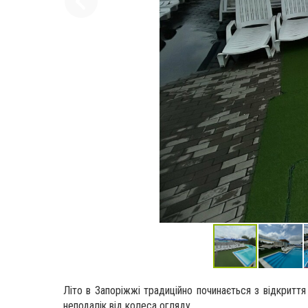
Літо в Запоріжжі традиційно починається з відкритт
неподалік від колеса огляду.