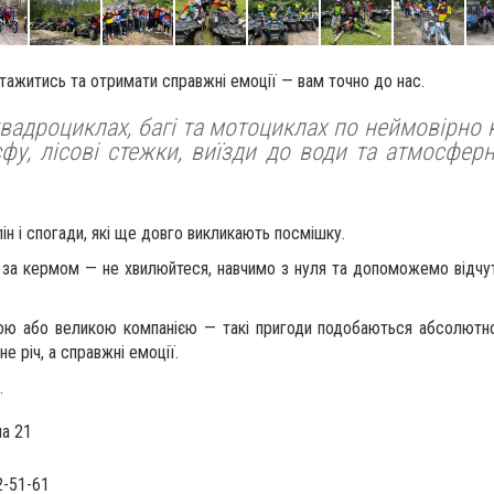
тажитись та отримати справжні емоції — вам точно до нас.
вадроциклах, багі та мотоциклах по неймовірно к
ьєфу, лісові стежки, виїзди до води та атмосфер
н і спогади, які ще довго викликають посмішку.
ли за кермом — не хвилюйтеся, навчимо з нуля та допоможемо відчу
 або великою компанією — такі пригоди подобаються абсолютно вс
е річ, а справжні емоції.
.
на 21
2-51-61