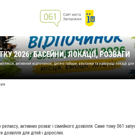
КУ 2026: БАСЕЙНИ, ЛОКАЦІЇ, РОЗВАГИ
омплекси, активний відпочинок, дитячі табори, альтанки та найкращі локації для
ваги
о релаксу, активних розваг і сімейного дозвілля. Саме тому 061 запу
нти дозвілля для дітей і дорослих.