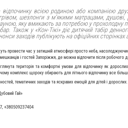
го відпочинку всією родиною або компанією дру
ігрівом, шезлонги з м’якими матрацами, душові, 
сауною, яку вмикають за потребою у прохолодну п
бар. Також у «Кон-Тікі» діє дитячий табір денно
а анонси заходів публікують на офіційних сторінка
ожуть провести час у затишній атмосфері просто неба, насолоджуюч
 мешканців і гостей Запоріжжя, де можна відпочити після робочого д
глянута територія та комфортні умови для відпочинку як дорослих
яки чому комплекс щороку обирають для літнього відпочинку все більш
ностей, тематичних заходів та яскравих емоцій для дітей і дорослих.
Дубовий Гай»
7, +380509237404