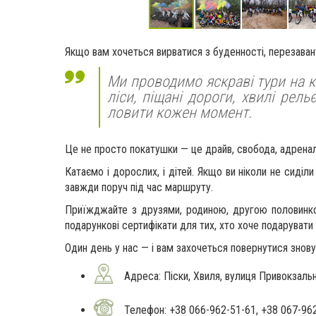
Якщо вам хочеться вирватися з буденності, перезаван
Ми проводимо яскраві тури на к
ліси, піщані дороги, хвилі рел
ловити кожен момент.
Це не просто покатушки — це драйв, свобода, адреналі
Катаємо і дорослих, і дітей. Якщо ви ніколи не сиді
завжди поруч під час маршруту.
Приїжджайте з друзями, родиною, другою половинкою
подарункові сертифікати для тих, хто хоче подарувати н
Один день у нас — і вам захочеться повернутися знову
Адреса: Піски, Хвиля, вулиця Привокзаль
Телефон: +38 066-962-51-61, +38 067-96