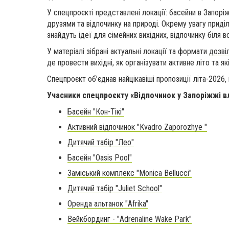
У спецпроєкті представлені локації: басейни в Запоріж
друзями та відпочинку на природі. Окрему увагу приді
знайдуть ідеї для сімейних вихідних, відпочинку біля в
У матеріалі зібрані актуальні локації та формати
дозві
де провести вихідні, як організувати активне літо та як
Спецпроєкт об’єднав найцікавіші пропозиції літа-2026
Учасники спецпроєкту «Відпочинок у Запоріжжі вл
Басейн "Кон-Тікі"
Активний відпочинок "Kvadro Zaporozhye "
Дитячий табір "Лео"
Басейн "Oasis Pool"
Заміський комплекс "Monica Bellucci"
Дитячий табір "Juliet School"
Оренда альтанок "Afrika"
Вейкбординг - "Adrenaline Wake Park"