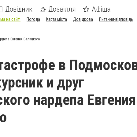
Довідник
Дозвілля
Афіша
ма на сайті
Погода
Карта міста
Довідкова
Питання-відповідь
ардепа Евгения Балицкого
тастрофе в Подмоско
курсник и друг
кого нардепа Евгения
о