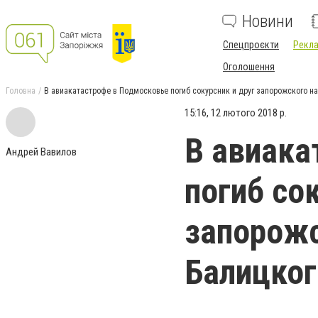
Новини
Спецпроєкти
Рекла
Оголошення
Головна
В авиакатастрофе в Подмосковье погиб сокурсник и друг запорожского н
15:16, 12 лютого 2018 р.
В авиака
Андрей Вавилов
погиб со
запорожс
Балицког