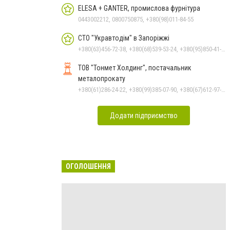
ELESA + GANTER, промислова фурнітура
0443002212, 0800750875, +380(98)011-84-55
СТО "Укравтодім" в Запоріжжі
+380(63)456-72-38, +380(68)539-53-24, +380(95)850-41-42, +380(61)284-93-68
ТОВ "Тонмет Холдинг", постачальник
металопрокату
+380(61)286-24-22, +380(99)385-07-90, +380(67)612-97-17
Додати підприємство
ОГОЛОШЕННЯ