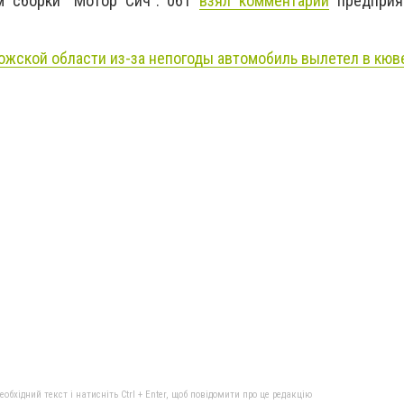
м сборки "Мотор Сич". 061
взял комментарий
предприя
ожской области из-за непогоды автомобиль вылетел в кюв
бхідний текст і натисніть Ctrl + Enter, щоб повідомити про це редакцію