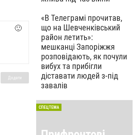
«В Телеграмі прочитав,
що на Шевченківський
🙂
район летить»:
мешканці Запоріжжя
розповідають, як почули
вибух та прибігли
діставати людей з-під
Додати
завалів
СПЕЦТЕМА
Прифронтові