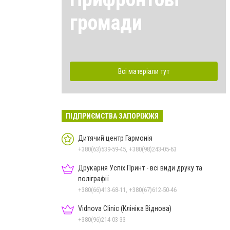
громади
Всі матеріали тут
ПІДПРИЄМСТВА ЗАПОРІЖЖЯ
Дитячий центр Гармонія
+380(63)539-59-45, +380(98)243-05-63
Друкарня Успіх Принт - всі види друку та
поліграфії
+380(66)413-68-11, +380(67)612-50-46
Vidnova Clinic (Клініка Віднова)
+380(96)214-03-33