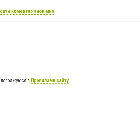
сати коментар анонімно
я погоджуюся з
Правилами сайту