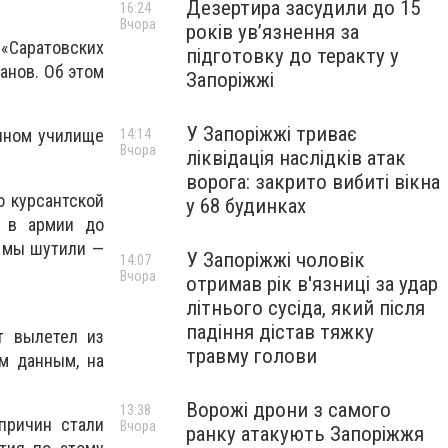
Дезертира засудили до 15
16:24
Вчора
років увʼязнення за
«Саратовских
підготовку до теракту у
анов. Об этом
Запоріжжі
У Запоріжжі триває
нном училище
14:14
Вчора
ліквідація наслідків атак
ворога: закрито вибиті вікна
о курсантской
у 68 будинках
в в армии до
к мы шутили —
У Запоріжжі чоловік
14:07
Вчора
отримав рік в'язниці за удар
літнього сусіда, який після
падіння дістав тяжку
т вылетел из
травму голови
м данным, на
Ворожі дрони з самого
13:38
причин стали
Вчора
ранку атакують Запоріжжя