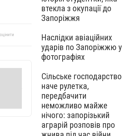
втекла з окупації до
Запоріжжя
 оцінити
Наслідки авіаційних
ударів по Запоріжжю у
фотографіях
Сільське господарство
наче рулетка,
передбачити
неможливо майже
нічого: запорізький
аграрій розповів про
жнива під час війни