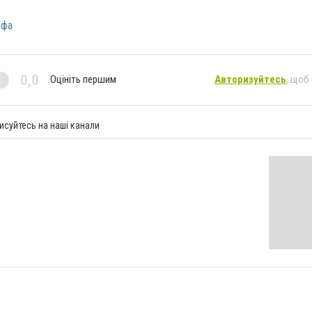
офа
0,0
Оцініть першим
Авторизуйтесь
, щоб
исуйтесь на наші канали