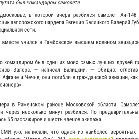
епутата был командиром самолета
дмосковье, в которой вчера разбился самолет Ан-148 
сник запорожского нардепа Евгения Балицкого Валерий Губ
оциальной сети.
й вместе учился в Тамбовском высшем военном авиацио
то командиром был один из моих самых лучших друзей п
анов Валера, — написал Балицкий. — Обидно: отлета
в Афгане и Чечне, они погибли в гражданской авиации, ка
сионера».
чера в Раменском районе Московской области. Самоле
и через несколько минут разбился. По предварительны
ось 65 пассажиров и шесть членов экипажа.
СМИ уже написали, что одной из наиболее вероятных 