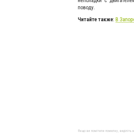
неполадки с двигателе
поводу.
Читайте также
:
В Запор
Якщо ви помітили помилку, виділіть нео