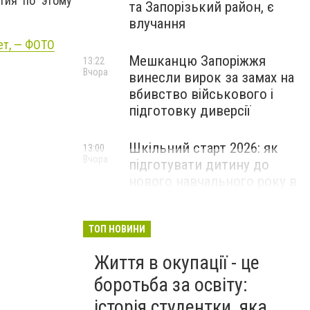
тия по этому
та Запорізький район, є
влучання
ет, — ФОТО
Мешканцю Запоріжжя
13:22
Вчора
винесли вирок за замах на
вбивство військового і
підготовку диверсії
Шкільний старт 2026: як
13:00
Вчора
підготувати дитину до
нового навчального року в
Запоріжжі
ПАРТНЕРСЬКИЙ СПЕЦПРОЄКТ
ТОП НОВИНИ
Життя в окупації - це
боротьба за освіту:
історія студентки, яка