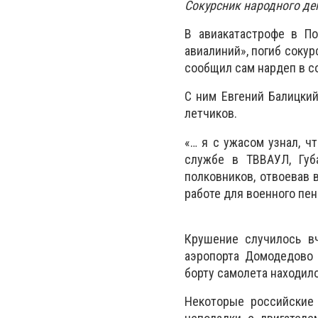
Сокурсник народного д
В авиакатастрофе в По
авиалиний», погиб сокур
сообщил сам нардеп в с
С ним Евгений Балицки
летчиков.
«… я с ужасом узнал, ч
службе в ТВВАУЛ, Губ
полковников, отвоевав 
работе для военного пен
Крушение случилось в
аэропорта Домодедово 
борту самолета находил
Некоторые российские 