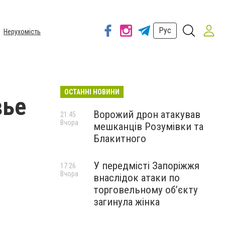
Рус
Нерухомість
ОСТАННІ НОВИНИ
вье
Ворожий дрон атакував
21:45
Вчора
мешканців Розумівки та
Блакитного
У передмісті Запоріжжя
17:26
Вчора
внаслідок атаки по
торговельному обʼєкту
загинула жінка