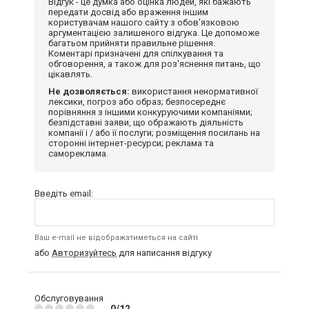
Відгук - це думка або оцінка людей, які бажають
передати досвід або враження іншим
користувачам нашого сайту з обов'язковою
аргументацією залишеного відгука. Це допоможе
багатьом прийняти правильне рішення.
Коментарі призначені для спілкування та
обговорення, а також для роз'яснення питань, що
цікавлять.
Не дозволяється:
використання ненормативної
лексики, погроз або образ; безпосереднє
порівняння з іншими конкуруючими компаніями;
безпідставні заяви, що ображають діяльність
компанії і / або її послуги; розміщення посилань на
сторонні інтернет-ресурси; реклама та
самореклама.
Введіть email:
Ваш e-mail не відображатиметься на сайті
або
Авторизуйтесь
для написання відгуку
Обслуговування