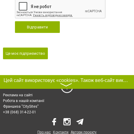
Відправити
Це моє підприємство
Цей сайт використовує «cookies». Також веб-сайт використовує інтернет-сервіс для збору технічних даних стосовно відвідувачів з метою отримання маркетингової та статистичної інформації. Умови обробки даних відвідувачів сайту див.
〉
Реклама на сайті
Робота в нашій компанії
Франшиза "CitySites"
+38 (068) 314-22-01
Про нас
Контакти
Автори проєкту