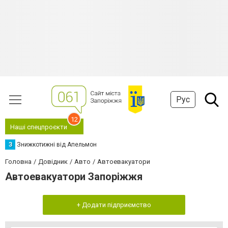
Рус
12
Наші спецпроєкти
З
Знижкотижні від Апельмон
Головна
Довідник
Авто
Автоевакуатори
Автоевакуатори Запоріжжя
+ Додати підприємство