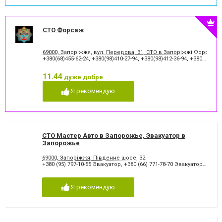
СТО Форсаж
69000, Запоріжжя, вул. Передова, 31, СТО в Запоріжжі Форсаж
+380(68)455-62-24
,
+380(98)410-27-94
,
+380(98)412-36-94
,
+380(99)092-76-35
11.44
дуже добре
Я рекомендую
СТО Мастер Авто в Запорожье, Эвакуатор в
Запорожье
69000, Запоріжжя, Південне шосе, 32
+380 (95) 797-10-55 Эвакуатор
,
+380 (66) 771-78-70 Эвакуатор
,
+380 (
Я рекомендую