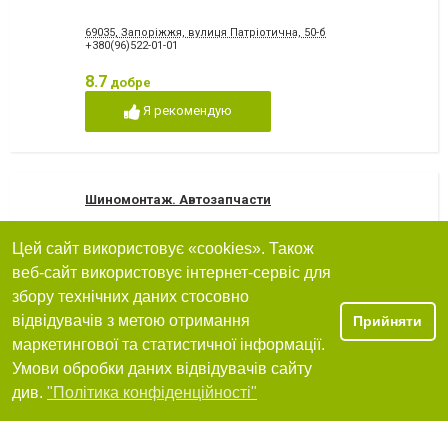
69035, Запоріжжя, вулиця Патріотична, 50-б
+380(96)522-01-01
8.7
добре
Я рекомендую
Шиномонтаж. Автозапчасти
69000, Запоріжжя, вулиця Космічна, 149
Цей сайт використовує «cookies». Також
+380 (67) 916-45-90
веб-сайт використовує інтернет-сервіс для
збору технічних даних стосовно
Я рекомендую
відвідувачів з метою отримання
Прийняти
маркетингової та статистичної інформації.
Умови обробки даних відвідувачів сайту
Фільтри
див.
"Політика конфіденційності"
Автозапчасти «Тандем». Техно-торговый ценр
69000, Запоріжжя, вулиця Новокузнецька, 31, Новокузнецька,31