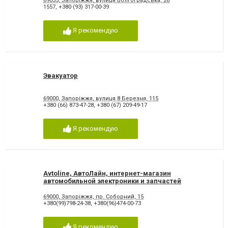
69035, Запоріжжя, вулиця Волгоградська, 26
1557
,
+380 (93) 317-00-39
Я рекомендую
Эвакуатор
69000, Запоріжжя, вулиця 8 Березня, 115
+380 (66) 873-47-28
,
+380 (67) 209-49-17
Я рекомендую
Avtoline, АвтоЛайн, интернет-магазин
автомобильной электроники и запчастей
Запорожье
69000, Запоріжжя, пр. Соборний, 15
+380(99)798-24-38
,
+380(96)474-00-73
Я рекомендую