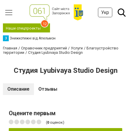
Укр
12
Наши спецпроекты
З
Знижкотижні від Апельмон
Главная
Справочник предприятий
Услуги
Благоустройство
территории
Студия Lyubivaya Studio Design
Студия Lyubivaya Studio Design
Описание
Отзывы
Оцените первым
(
0
оценок)