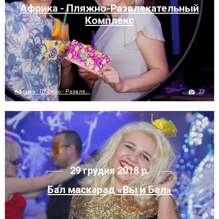
Африка - Пляжно-Развлекательный
Комплекс
27
Африка - Пляжно - Развле...
29 грудня 2018 р.
Бал маскарад «Вы и Бал»