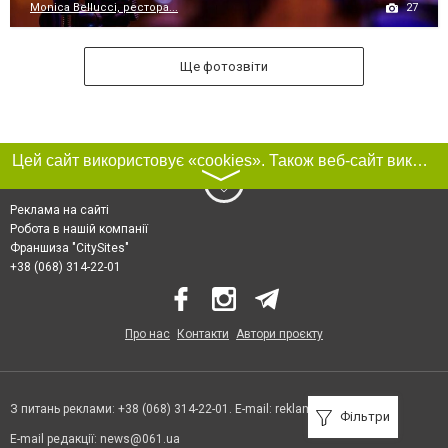
27
Monica Bellucci, рестора...
Ще фотозвіти
Цей сайт використовує «cookies». Також веб-сайт використовує інтернет-сервіс для збору технічних даних стосовно відвідувачів з метою отримання маркетингової та статистичної інформації. Умови обробки даних відвідувачів сайту див.
〉
Реклама на сайті
Робота в нашій компанії
Франшиза "CitySites"
+38 (068) 314-22-01
Про нас
Контакти
Автори проєкту
З питань реклами: +38 (068) 314-22-01. E-mail:
reklama@061.ua
Фільтри
E-mail редакції:
news@061.ua