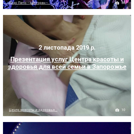
88
Наірі Патіо ◦ ресторан ◦...
2 листопада 2019 р.
Презентация услуг Центра красоты и
здоровья для всей семьи в Запорожье
10
Центр красоты и здоровья...