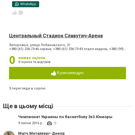
WhatsApp
Центральный Стадион Славутич-Арена
Запорожье, улица Лобановского, 21
+380 (61) 236-73-46 охрана, +380 (61) 236-73-43 отдел кадров, +380 (99) 9505670 билеты на концерт, +380 (61) 764-26-04 билеты на концерт
0
немає оцінок
0 оцінок та відгуків
Я рекомендую
3 перегляди в серпні
Ще в цьому місці
Чемпионат Украины по баскетболу 3х3.Юниоры
9 липня 2016 р.
0
Матч Металлург-Днепр