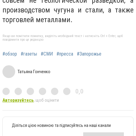
совсем не геологической разведкой, а
производством чугуна и стали, а также
торговлей металлами.
Якщо ви помітили помилку, виділіть необхідний текст і натисніть Ctrl + Enter, щоб
повідомити про це редакцію
#обзор
#газеты
#СМИ
#пресса
#Запорожье
Татьяна Гонченко
0,0
Авторизуйтесь
, щоб оцінити
Діліться цією новиною та підписуйтесь на наші канали