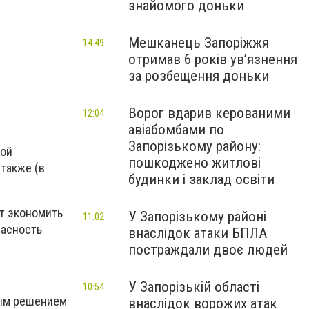
знайомого доньки
Мешканець Запоріжжя
14:49
отримав 6 років увʼязнення
за розбещення доньки
Ворог вдарив керованими
12:04
авіабомбами по
Запорізькому району:
ной
пошкоджено житлові
 также (в
будинки і заклад освіти
т экономить
У Запорізькому районі
11:02
пасность
внаслідок атаки БПЛА
постраждали двоє людей
У Запорізькій області
10:54
ным решением
внаслідок ворожих атак