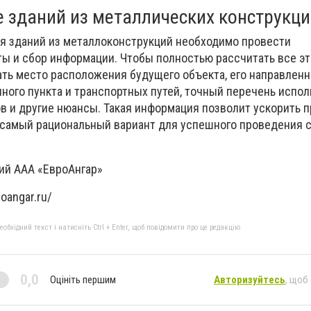
 зданий из металлических конструкц
я зданий из металлоконструкций необходимо провести
ы и сбор информации. Чтобы полностью рассчитать все э
ать место расположения будущего объекта, его направленн
нного пункта и транспортных путей, точный перечень испо
в и другие нюансы. Такая информация позволит ускорить 
 самый рациональный вариант для успешного проведения 
мпаний ААА «ЕвроАнгар»
oangar.ru/
бхідний текст і натисніть Ctrl + Enter, щоб повідомити про це редакцію
0,0
Оцініть першим
Авторизуйтесь
, щоб