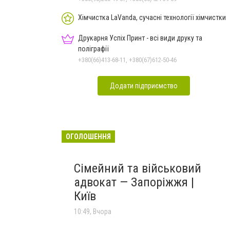
Хімчистка LaVanda, сучасні технології хімчистки
Друкарня Успіх Принт - всі види друку та
поліграфії
+380(66)413-68-11, +380(67)612-50-46
Додати підприємство
ОГОЛОШЕННЯ
Сімейний та військовий
адвокат — Запоріжжя |
Київ
10:49, Вчора