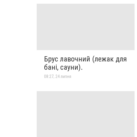
Брус лавочний (лежак для
бані, сауни).
08:27, 24 липня