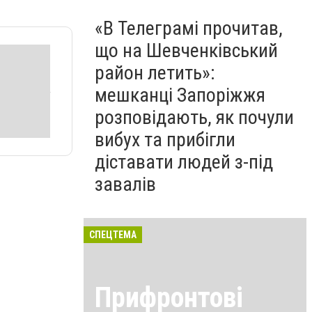
«В Телеграмі прочитав,
що на Шевченківський
район летить»:
мешканці Запоріжжя
розповідають, як почули
вибух та прибігли
діставати людей з-під
завалів
СПЕЦТЕМА
Прифронтові