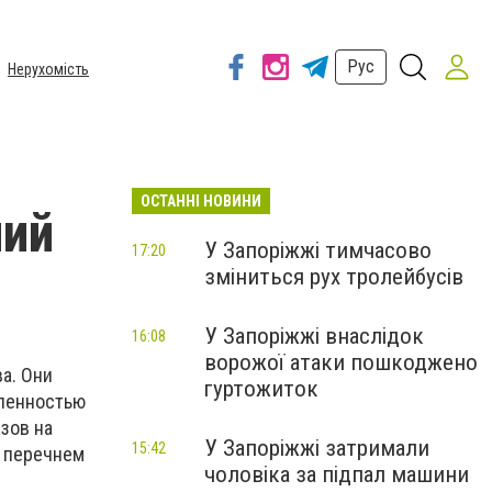
Рус
Нерухомість
ОСТАННІ НОВИНИ
ний
У Запоріжжі тимчасово
17:20
зміниться рух тролейбусів
У Запоріжжі внаслідок
16:08
ворожої атаки пошкоджено
а. Они
гуртожиток
вленностью
зов на
У Запоріжжі затримали
15:42
м перечнем
чоловіка за підпал машини