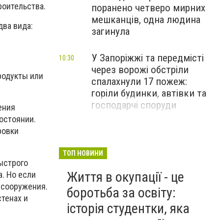
роительства.
поранено четверо мирних
мешканців, одна людина
два вида:
загинула
У Запоріжжі та передмісті
10:30
через ворожі обстріли
родукты или
спалахнули 17 пожеж:
горіли будинки, автівки та
господарчі споруди
ения
остоянии.
ровки
ТОП НОВИНИ
ыстрого
Життя в окупації - це
. Но если
 сооружения.
боротьба за освіту:
тенах и
історія студентки, яка