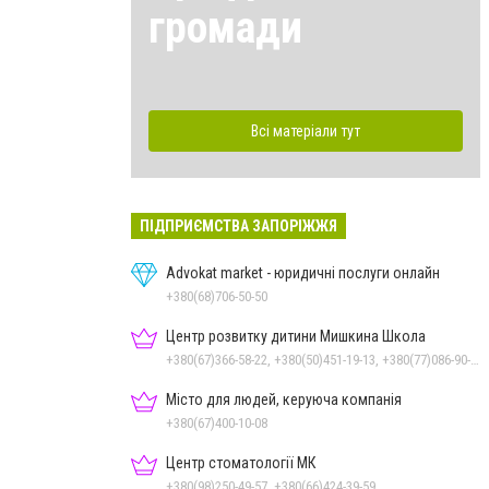
громади
Всі матеріали тут
ПІДПРИЄМСТВА ЗАПОРІЖЖЯ
Advokat market - юридичні послуги онлайн
+380(68)706-50-50
Центр розвитку дитини Мишкина Школа
+380(67)366-58-22, +380(50)451-19-13, +380(77)086-90-35
Місто для людей, керуюча компанія
+380(67)400-10-08
Центр стоматології МК
+380(98)250-49-57, +380(66)424-39-59