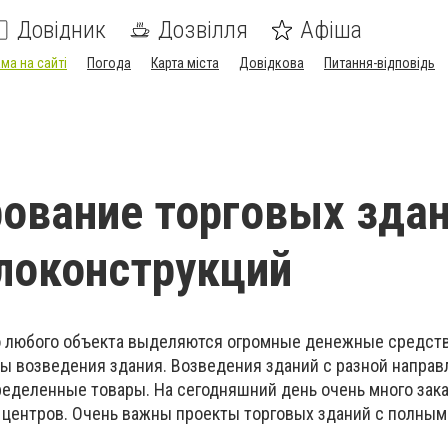
Довідник
Дозвілля
Афіша
ма на сайті
Погода
Карта міста
Довідкова
Питання-відповідь
ование торговых зда
локонструкций
о любого объекта выделяются огромные денежные средств
пы возведения здания. Возведения зданий с разной напра
ределенные товары. На сегодняшний день очень много зака
 центров. Очень важны проекты торговых зданий с полны