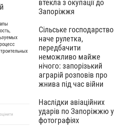
втекла з окупації до
ий
Запоріжжя
тапы
Сільське господарство
ость,
наче рулетка,
льзуемых
процесс
передбачити
строительных
неможливо майже
нічого: запорізький
аграрій розповів про
жнива під час війни
Наслідки авіаційних
ударів по Запоріжжю у
 оцінити
фотографіях