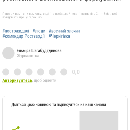
Якщо ви помітили помилку, виділіть необхідний текст і натисніть Ctrl + Enter, щоб
повідомити про це редакцію
#постраждалі
#люди
#воєнний злочин
#командир Росгвардії
#Чернігівка
Ельміра Шагабудтдинова
Журналістка
0,0
Авторизуйтесь
, щоб оцінити
Діліться цією новиною та підписуйтесь на наші канали