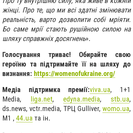
Про ту внутрішню силу, яка живе в кожній
жінці. Про те, що ми всі здатні змінювати
реальність, варто дозволити собі мріяти.
Бо саме мрії стають рушійною силою на
шляху справжніх досягнень
».
Голосування триває! Обирайте свою
героїню та підтримайте її на шляху до
визнання:
https://womenofukraine.org/
Медіа підтримка премії:
viva.ua
, 1+1
Media,
liga.net
,
edyna.media
,
stb.ua
,
ds.news, vctr.media, ТРЦ Gulliver,
womo.ua
,
M1 ,
44.ua
та ін.