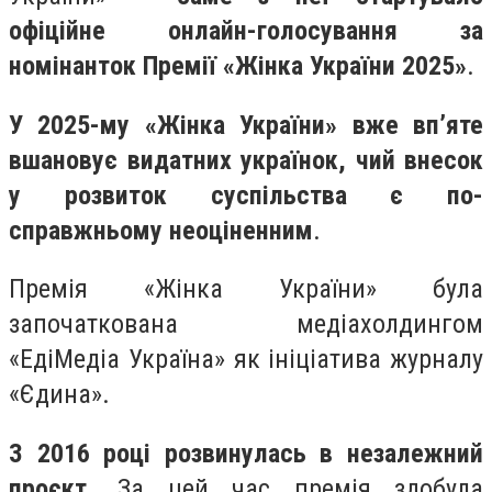
офіційне онлайн-голосування за
номінанток Премії «Жінка України 2025»
.
У 2025-му «Жінка України» вже вп’яте
вшановує видатних українок, чий внесок
у розвиток суспільства є по-
справжньому неоціненним
.
Премія «Жінка України» була
започаткована медіахолдингом
«ЕдіМедіа Україна» як ініціатива журналу
«Єдина».
З 2016 році розвинулась в незалежний
проєкт
. За цей час премія здобула