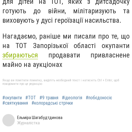
для дітей на ТОТ, яких з дитсадочку
готують до війни, мілітаризують та
виховують у дусі героїзації насильства.
Нагадаємо, раніше ми писали про те, що
н
а ТОТ Запорізької області окупанти
збираються
продавати привласнене
майно на аукціонах
Якщо ви помітили помилку, виділіть необхідний текст і натисніть Ctrl + Enter, щоб
повідомити про це редакцію
#окупанти
#ТОТ
#9 травня
#ідеологія
#побєдоносіє
#святкування
#колорадські стрічки
Ельміра Шагабудтдинова
Журналістка