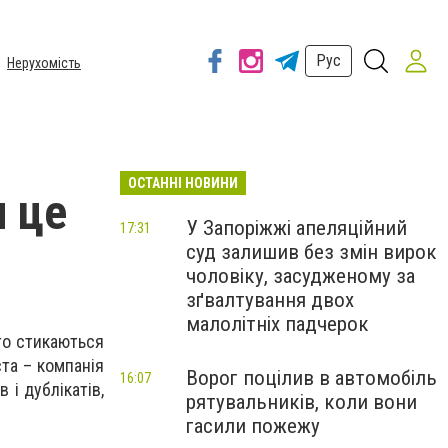
Рус
Нерухомість
ОСТАННІ НОВИНИ
и це
У Запоріжжі апеляційний
17:31
суд залишив без змін вирок
чоловіку, засудженому за
зґвалтування двох
малолітніх падчерок
сто стикаються
ста – компанія
Ворог поцілив в автомобіль
16:07
і дублікатів,
рятувальників, коли вони
гасили пожежу