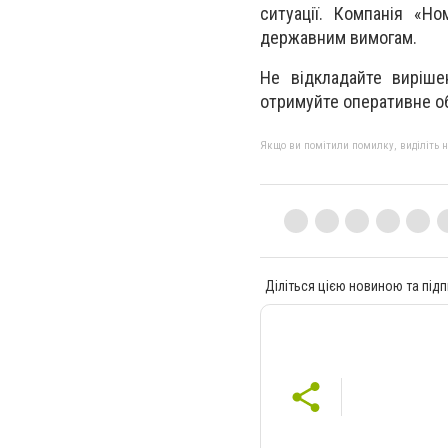
ситуації. Компанія «Но
державним вимогам.
Не відкладайте виріш
отримуйте оперативне об
Якщо ви помітили помилку, виділіть нео
Діліться цією новиною та підп