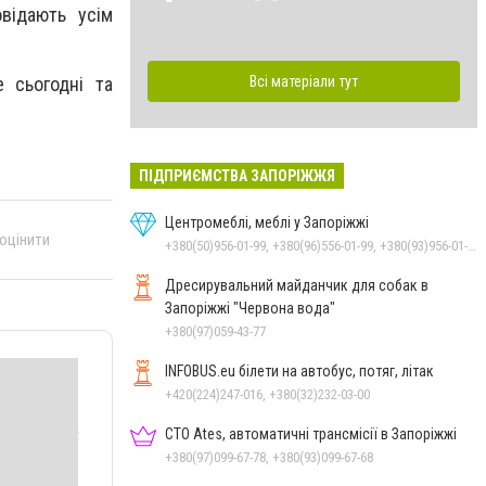
овідають усім
Всі матеріали тут
 сьогодні та
ПІДПРИЄМСТВА ЗАПОРІЖЖЯ
Центромеблі, меблі у Запоріжжі
 оцінити
+380(50)956-01-99, +380(96)556-01-99, +380(93)956-01-99
Дресирувальний майданчик для собак в
Запоріжжі "Червона вода"
+380(97)059-43-77
INFOBUS.eu білети на автобус, потяг, літак
+420(224)247-016, +380(32)232-03-00
СТО Ates, автоматичні трансмісії в Запоріжжі
+380(97)099-67-78, +380(93)099-67-68