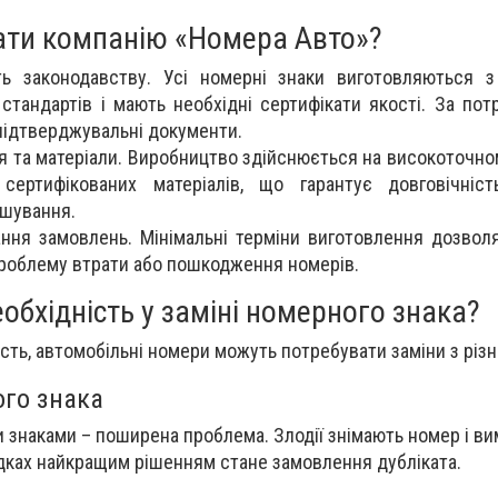
ати компанію «Номера Авто»?
ть законодавству. Усі номерні знаки виготовляються 
стандартів і мають необхідні сертифікати якості. За пот
підтверджувальні документи.
я та матеріали. Виробництво здійснюється на високоточно
сертифікованих матеріалів, що гарантує довговічність
ошування.
ння замовлень. Мінімальні терміни виготовлення дозвол
роблему втрати або пошкодження номерів.
обхідність у заміні номерного знака?
сть, автомобільні номери можуть потребувати заміни з різн
го знака
знаками – поширена проблема. Злодії знімають номер і ви
адках найкращим рішенням стане замовлення дубліката.