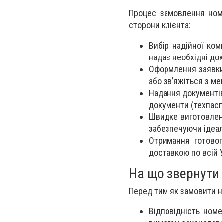
Процес замовлення ном
сторони клієнта:
Вибір надійної ком
надає необхідні до
Оформлення заявки 
або зв’яжіться з м
Надання документів
документи (техпасп
Швидке виготовленн
забезпечуючи ідеаль
Отримання готово
доставкою по всій У
На що звернути 
Перед тим як замовити н
Відповідність ном