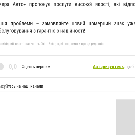
мера Авто» пропонує послуги високої якості, які відп
ення проблеми – замовляйте новий номерний знак уже
слуговування з гарантією надійності!
бхідний текст і натисніть Ctrl + Enter, щоб повідомити про це редакцію
0,0
Оцініть першим
Авторизуйтесь
, щоб
исуйтесь на наші канали