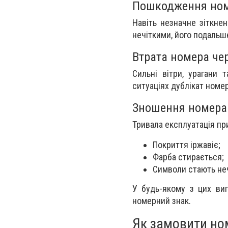
Пошкодження ном
Навіть незначне зіткне
нечіткими, його подальш
Втрата номера че
Сильні вітри, урагани 
ситуаціях дублікат номер
Зношення номера
Тривала експлуатація п
Покриття іржавіє;
Фарба стирається;
Символи стають не
У будь-якому з цих ви
номерний знак.
Як замовити ном