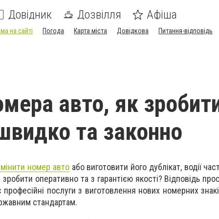
Довідник
Дозвілля
Афіша
ма на сайті
Погода
Карта міста
Довідкова
Питання-відповідь
омера авто, як зробит
 швидко та законно
амінити номер авто
або виготовити його дублікат, водії ча
 зробити оперативно та з гарантією якості? Відповідь про
професійні послуги з виготовлення нових номерних знаків 
ержавним стандартам.