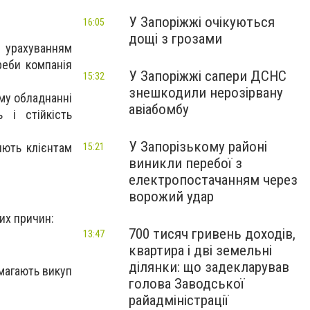
У Запоріжжі очікуються
16:05
дощі з грозами
з урахуванням
реби компанія
У Запоріжжі сапери ДСНС
15:32
знешкодили нерозірвану
му обладнанні
авіабомбу
 і стійкість
У Запорізькому районі
яють клієнтам
15:21
виникли перебої з
електропостачанням через
ворожий удар
их причин:
700 тисяч гривень доходів,
13:47
квартира і дві земельні
ділянки: що задекларував
магають викуп
голова Заводської
райадміністрації