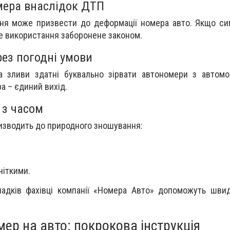
ера внаслідок ДТП
ння може призвести до деформації номера авто. Якщо с
е використання заборонене законом.
рез погодні умови
та зливи здатні буквально зірвати автономери з автомо
а – єдиний вихід.
 з часом
ризводить до природного зношування:
чіткими.
падків фахівці компанії «Номера Авто» допоможуть шви
ер на авто: покрокова інструкція