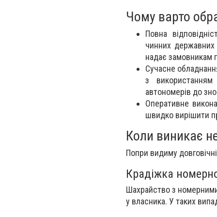
Чому варто обр
Повна відповідніс
чинних державних 
надає замовникам 
Сучасне обладнанн
з використанням 
автономерів до зн
Оперативне викона
швидко вирішити п
Коли виникає не
Попри видиму довговічні
Крадіжка номерно
Шахрайство з номерними 
у власника. У таких вип