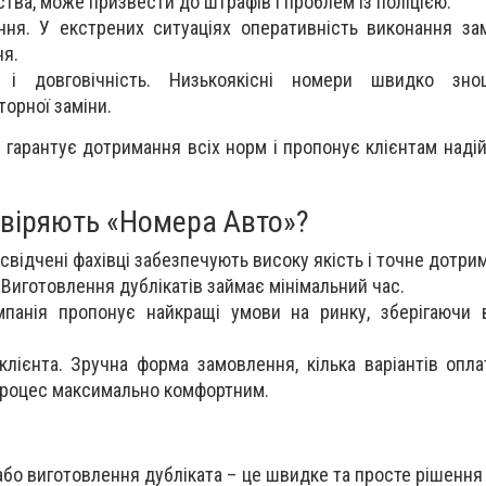
тва, може призвести до штрафів і проблем із поліцією.
ння. У екстрених ситуаціях оперативність виконання з
ня.
в і довговічність. Низькоякісні номери швидко зн
орної заміни.
 гарантує дотримання всіх норм і пропонує клієнтам наді
овіряють «Номера Авто»?
свідчені фахівці забезпечують високу якість і точне дотри
 Виготовлення дублікатів займає мінімальний час.
мпанія пропонує найкращі умови на ринку, зберігаючи 
 клієнта. Зручна форма замовлення, кілька варіантів опл
процес максимально комфортним.
або виготовлення дубліката – це швидке та просте рішення