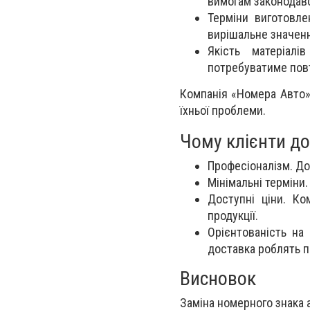
вимогам законодавс
Терміни виготовле
вирішальне значен
Якість матеріалі
потребуватиме повт
Компанія «Номера Авто»
їхньої проблеми.
Чому клієнти д
Професіоналізм. До
Мінімальні терміни.
Доступні ціни. Ко
продукції.
Орієнтованість на
доставка роблять 
Висновок
Заміна номерного знака 