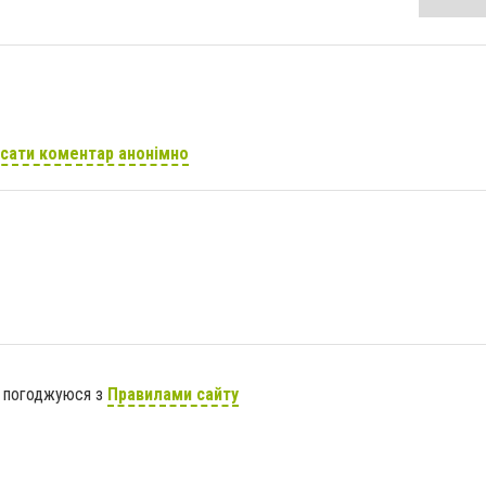
сати коментар анонімно
я погоджуюся з
Правилами сайту