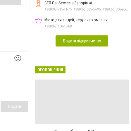
СТО Car Service в Запоріжжі
+380(98)715-11-75, +380(66)685-57-96, +380(66)606-90-61, +380(98)236-09-77, +380(93)695-69-70
Місто для людей, керуюча компанія
+380(67)400-10-08
Додати підприємство
🙂
ОГОЛОШЕННЯ
Додати