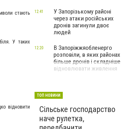
У Запорізькому районі
12:41
имволи стають
через атаки російських
дронів загинули двоє
людей
біля. У таких
В Запоріжжяобленерго
12:20
розповіли, в яких районах
більше дронів і складніше
відновлювати живлення
ТОП НОВИНИ
дко відновити
Сільське господарство
наче рулетка,
передбачити