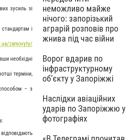
неможливо майже
вих зусиль зі
нічого: запорізький
аграрій розповів про
 стандартам і
жнива під час війни
m.ua/zamovyty/
Ворог вдарив по
авши необхідні
інфраструктурному
отші терміни,
обʼєкту у Запоріжжі
способом – з
Наслідки авіаційних
ударів по Запоріжжю у
фотографіях
в:
 відповідають
«В Телеграмі прочитав,