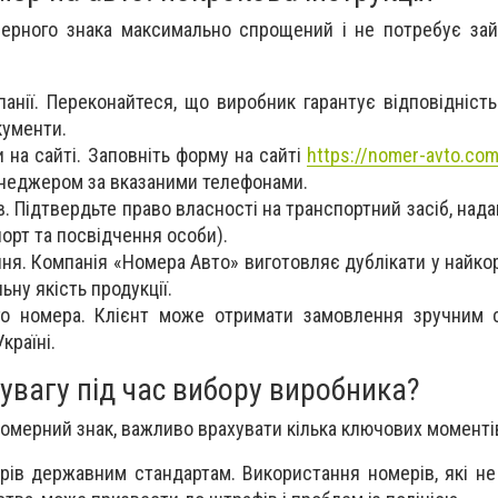
ерного знака максимально спрощений і не потребує зай
панії. Переконайтеся, що виробник гарантує відповідність
кументи.
на сайті. Заповніть форму на сайті
https://nomer-avto.co
енеджером за вказаними телефонами.
. Підтвердьте право власності на транспортний засіб, над
орт та посвідчення особи).
я. Компанія «Номера Авто» виготовляє дублікати у найкор
ну якість продукції.
го номера. Клієнт може отримати замовлення зручним 
країні.
увагу під час вибору виробника?
омерний знак, важливо врахувати кілька ключових моменті
ерів державним стандартам. Використання номерів, які не