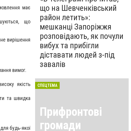
що на Шевченківський
амовлення має
район летить»:
ошуються, що
мешканці Запоріжжя
розповідають, як почули
йне вирішення
вибух та прибігли
діставати людей з-під
завалів
мання вимог.
високу якість
СПЕЦТЕМА
ати та швидка
Прифронтові
громади
 для будь-якої