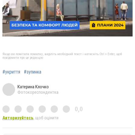
Якщо ви помітили помилку, виділіть необхідний текст і натисніть Ctrl + Enter, щоб
повідомити про це редакцію
#укриття
#зупинка
Катерина Клочко
Фотокореспондентка
0,0
Авторизуйтесь
, щоб оцінити