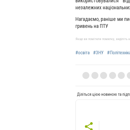
використовувалися від
незалежних національних 
Нагадаємо, раніше ми пи
гривень на ПТУ
Якщо ви помітили помилку, виділіть нео
#освіта
#ЗНУ
#Політехнік
Діліться цією новиною та підп