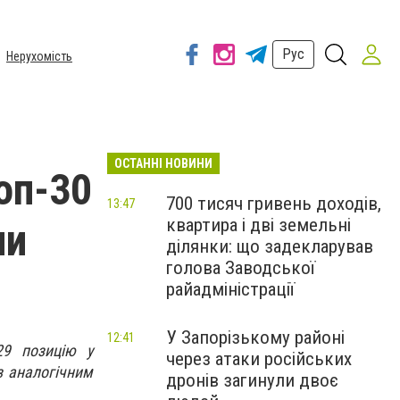
Рус
Нерухомість
ОСТАННІ НОВИНИ
оп-30
700 тисяч гривень доходів,
13:47
квартира і дві земельні
ни
ділянки: що задекларував
голова Заводської
райадміністрації
У Запорізькому районі
12:41
29 позицію у
через атаки російських
з аналогічним
дронів загинули двоє