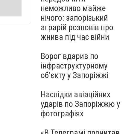
неможливо майже
нічого: запорізький
аграрій розповів про
жнива під час війни
Ворог вдарив по
інфраструктурному
обʼєкту у Запоріжжі
Наслідки авіаційних
ударів по Запоріжжю у
фотографіях
«В Телеграмі прочитав,