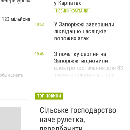
веб-ресурсах
у Карпатах
НОВИНИ КОМПАНІЙ
 123 мільйона
У Запоріжжі завершили
10:53
ліквідацію наслідків
ворожих атак
З початку серпня на
10:46
Запоріжжі відновили
електропостачання для 83
тисяч споживачів після
тобы оценить
російських атак
ТОП НОВИНИ
Сільське господарство
наче рулетка,
передбачити