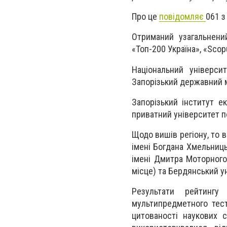
Про це
повідомляє
061 з
Отриманий узагальнений
«Топ-200 Україна», «Sco
Національний універси
Запорізький державний 
Запорізький інститут е
приватний університет п
Щодо вишів регіону, то 
імені Богдана Хмельниць
імені Дмитра Моторного
місце) та Бердянський у
Результати рейтингу
мультипредметного тест
цитованості наукових 