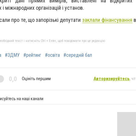
криті дані прямих вимірів, виставлені на відкритих 
і міжнародних організацій і установ.
сали про те, що з
апорізькі депутати
заклали фінансування
в
бхідний текст і натисніть Ctrl + Enter, щоб повідомити про це редакцію
а
#ЗДМУ
#рейтинг
#освіта
#середній бал
0,0
Оцініть першим
Авторизируйтесь
, ч
исуйтесь на наші канали