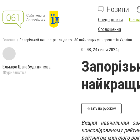
Новини
Спецпроєкти
Рекла
Оголошення
Головна
Запорізький виш потрапив до топ-30 найкращих університетів України
09:48, 24 січня 2024 р.
Запорізь
Ельміра Шагабудтдинова
Журналістка
найкращи
Читать на русском
Вищий навчальний зак
консолідованому рейтин
рейтингом минулого року