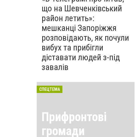
що на Шевченківський
район летить»:
мешканці Запоріжжя
розповідають, як почули
вибух та прибігли
діставати людей з-під
завалів
СПЕЦТЕМА
Прифронтові
громади