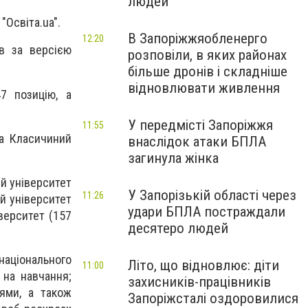
людей
"Освіта.ua".
В Запоріжжяобленерго
12:20
ів за версією
розповіли, в яких районах
більше дронів і складніше
відновлювати живлення
47 позицію, а
У передмісті Запоріжжя
11:55
 а Класичиний
внаслідок атаки БПЛА
загинула жінка
й університет
У Запорізькій області через
11:26
й університет
удари БПЛА постраждали
верситет (157
десятеро людей
ціонального
Літо, що відновлює: діти
11:00
 на навчання;
захисників-працівників
цями, а також
Запоріжсталі оздоровилися