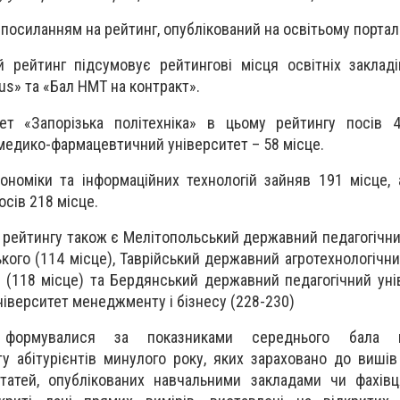
 посиланням на рейтинг, опублікований на освітьому портал 
 рейтинг підсумовує рейтингові місця освітніх заклад
pus» та «Бал НМТ на контракт».
тет «Запорізька політехніка» в цьому рейтингу посів 
медико-фармацевтичний університет – 58 місце.
кономіки та інформаційних технологій зайняв 191 місце,
осів 218 місце.
в рейтингу також є Мелітопольський державний педагогічни
кого (114 місце), Таврійський державний агротехнологічни
 (118 місце) та Бердянський державний педагогічний уні
ніверситет менеджменту і бізнесу (228-230)
 формувалися за показниками середнього бала на
у абітурієнтів минулого року, яких зараховано до вишів
статей, опублікованих навчальними закладами чи фахів