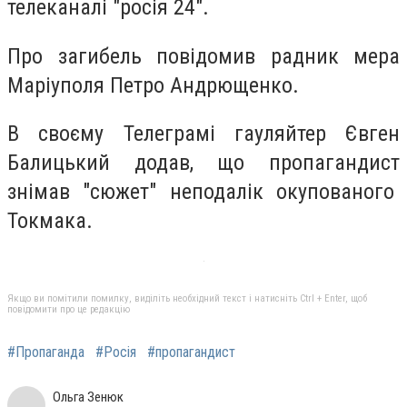
телеканалі "росія 24".
Про загибель повідомив радник мера
Маріуполя Петро Андрющенко.
В своєму Телеграмі гауляйтер Євген
Балицький додав, що пропагандист
знімав "сюжет" неподалік окупованого
Токмака.
Якщо ви помітили помилку, виділіть необхідний текст і натисніть Ctrl + Enter, щоб
повідомити про це редакцію
#Пропаганда
#Росія
#пропагандист
Ольга Зенюк