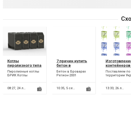
Схо
Котлы
7 причин купить
Изготовлени
пиролизного типа
бетон в
контейнеров
работают на
Броварах. Бетон
евроконтейн
Пиролизные котлы
Бетон в Броварах
Поставляем по
разных видах
Р1-4 В3,5 M50
для пластик
БРИК Котлы
Регион-2001
территории Ук
топлива
доставкой
ПЭТ бутылок
пиролизного типа
Производство и
- контейнера и
Бровары, Киев по
работают на разных
Доставка Бетона в
евроконтейнер
видах топлива: *
Бровары,
раздельного с
Украине
08:27,
24 липня
10:35,
5 серпня
13:33,
26 липня
дрова, брикеты *...
Броварской и
сортировки,...
Бориспольски...