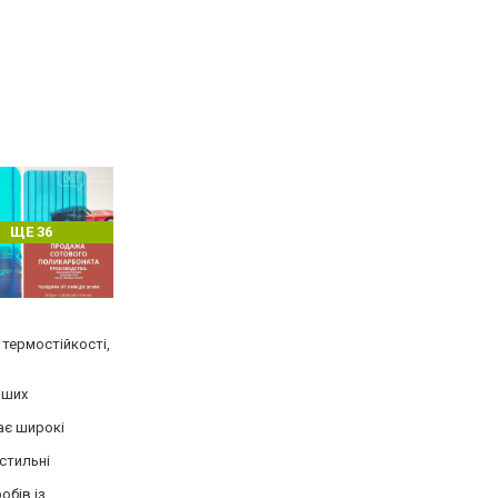
ЩЕ 36
 термостійкості,
нших
ває широкі
стильні
обів із