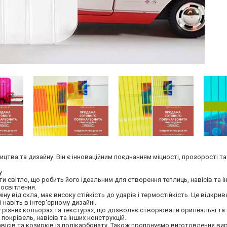
цтва та дизайну. Він є інноваційним поєднанням міцності, прозорості та
у:
и світло, що робить його ідеальним для створення теплиць, навісів та і
 освітлення.
ну від скла, має високу стійкість до ударів і термостійкість. Це відкри
навіть в інтер'єрному дизайні.
різних кольорах та текстурах, що дозволяє створювати оригінальні та 
покрівель, навісів та інших конструкцій.
авісів та козирків із полікарбонату. Також пропонуємо виготовлення вир