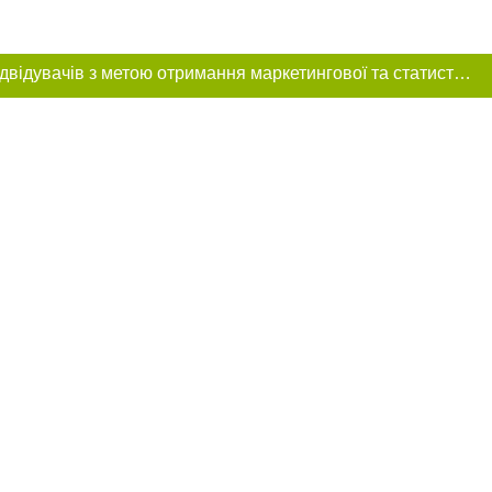
Цей сайт використовує «cookies». Також веб-сайт використовує інтернет-сервіс для збору технічних даних стосовно відвідувачів з метою отримання маркетингової та статистичної інформації. Умови обробки даних відвідувачів сайту див.
ння в тексті
 розміщення
 абзацу в тексті
цпроєкт",
реклами.