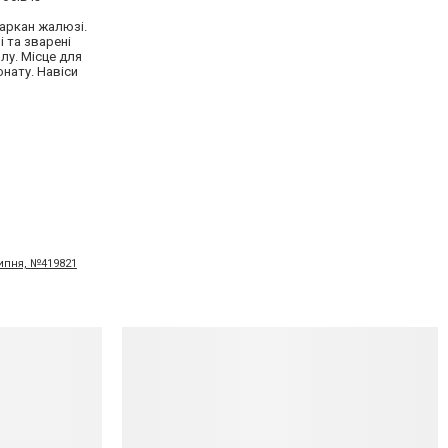
Паркан жалюзі.
і та зварені
лу. Мiсце для
онату. Навіси
липня, №419821