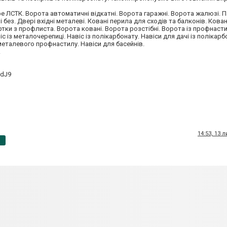
афе ЛСТК. Ворота автоматичні відкатні. Ворота гаражні. Ворота жалюзі. 
без. Двері вхідні металеві. Ковані перила для сходів та балконів. Кован
іртки з профлиста. Ворота ковані. Ворота розстібні. Ворота із профнасти
іс із металочерепиці. Навіс із полікарбонату. Навіси для дачі із полікарб
 металевого профнастилу. Навіси для басейнів.
.
ddJ9
14:53, 13 
p