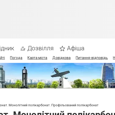
ідник
Дозвілля
Афіша
йті
Погода
Карта міста
Довідкова
Питання-відповідь
Н
онат. Монолітний полікарбонат. Профільований полікарбонат