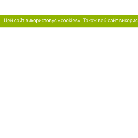
Реклама на сайті
Приєднуйтесь до 
Робота в нашій компанії
Франшиза "CitySites"
Про нас
Контакт
+38 (068) 314-22-01
З питань реклами: +38 (068) 314-22-01. E-mail:
Допускається цит
reklama@061.ua
обов'язкового по
прямого, відкрито
або в якості дже
E-mail редакції:
news@061.ua
Матеріали з плаш
"Політичні новини