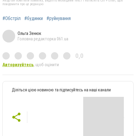
Якщо ви помітили помилку, виділіть необхідний текст і натисніть Ctrl + Enter, щоб
повідомити про це редакцію
#Обстріл
#будинки
#руйнування
Ольга Зенюк
Головна редакторка 061.ua
0,0
Авторизуйтесь
, щоб оцінити
Діліться цією новиною та підписуйтесь на наші канали