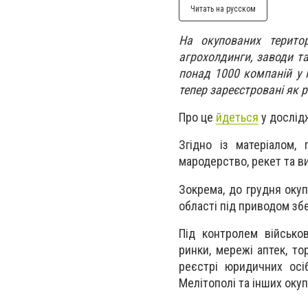
Читать на русском
На окупованих територ
агрохолдинги, заводи та
понад 1000 компаній у М
тепер зареєстровані як 
Про це
йдеться
у дослід
Згідно із матеріалом,
мародерство, рекет та ви
Зокрема, до грудня оку
області під приводом зб
Під контролем військо
ринки, мережі аптек, то
реєстрі юридичних осі
Мелітополі та інших оку