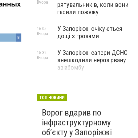
Вчора
рятувальників, коли вони
гасили пожежу
У Запоріжжі очікуються
16:05
Вчора
дощі з грозами
У Запоріжжі сапери ДСНС
15:32
Вчора
знешкодили нерозірвану
авіабомбу
ТОП НОВИНИ
Ворог вдарив по
інфраструктурному
обʼєкту у Запоріжжі