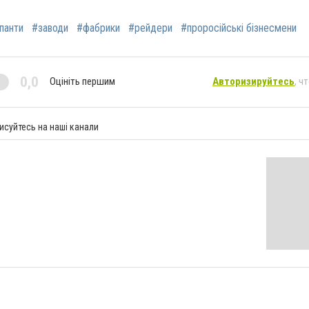
панти
#заводи
#фабрики
#рейдери
#проросійські бізнесмени
0,0
Оцініть першим
Авторизируйтесь
, ч
исуйтесь на наші канали