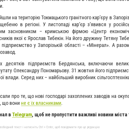
и.
йшли на територію Токмацького гранітного карʼєру в Запоріз
щебеню в регіоні. У листопаді карʼєр зʼявився у російс
им засновником – кримською фірмою «Центр економічн
сників якої є Ярослав Тибекін. На його дружину Тетяну Тиб
підприємство у Запорізькій області – «Мінерал». А разом
козавод.
х десятків підприємств Бердянська, включаючи великі
утату Олександру Пономарьову. 31 жовтня його підприєм
ної влади. Серед них – найбільший виробник сільгосптехні
али про те, що нові господарі захоплених заводів на окуп
, що вони
не є їх власниками
.
нал в
Telegram
, щоб не пропустити важливі новини міста 
бхідний текст і натисніть Ctrl + Enter, щоб повідомити про це редакцію