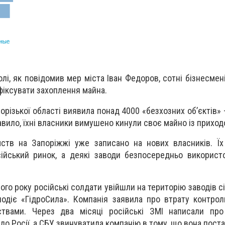
і, як повідомив мер міста Іван Федоров, сотні бізнесмен
афіксувати захоплення майна.
порізької області виявила понад 4000 «безхозних обʼєктів» 
равило, їхні власники вимушено кинули своє майно із приход
ств на Запоріжжі уже записано на нових власників. Їх
сійський ринок, а деякі заводи безпосередньо викорис
ого року російські солдати увійшли на територію заводів с
лодіє «ГідроСила». Компанія заявила про втрату контро
ствами. Через два місяці російські ЗМІ написали про
о Росії, а СБУ звинуватила компанію в тому, що вона поста