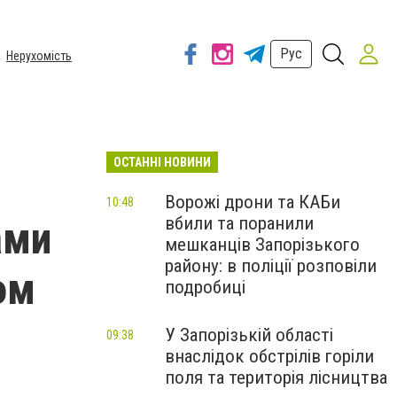
Рус
Нерухомість
ОСТАННІ НОВИНИ
Ворожі дрони та КАБи
10:48
вбили та поранили
ами
мешканців Запорізького
району: в поліції розповіли
ом
подробиці
У Запорізькій області
09:38
внаслідок обстрілів горіли
поля та територія лісництва