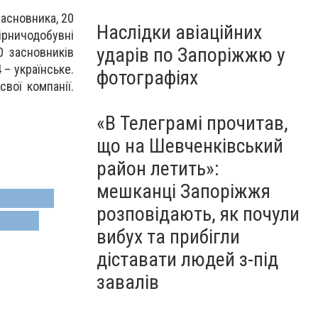
засновника, 20
Наслідки авіаційних
гірничодобувні
ударів по Запоріжжю у
0 засновників
 – українське.
фотографіях
вої компанії.
«В Телеграмі прочитав,
що на Шевченківський
район летить»:
мешканці Запоріжжя
розповідають, як почули
вибух та прибігли
діставати людей з-під
завалів