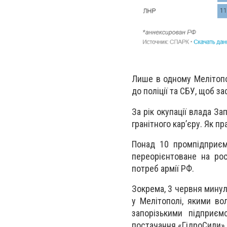
Лише в одному Мелітопол
до поліції та СБУ, щоб з
За рік окупації влада За
гранітного карʼєру. Як п
Понад 10 промпідприєм
переорієнтоване на ро
потреб армії РФ.
Зокрема, 3 червня минул
у Мелітополі, якими во
запорізькими підприєм
постачання «ГідроСили» д