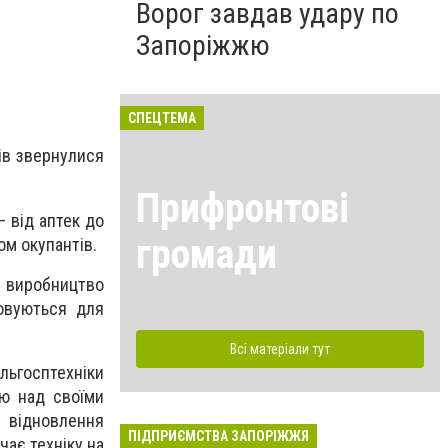
Ворог завдав удару по
Запоріжжю
СПЕЦТЕМА
ів звернулися
Прифронтові
– від аптек до
громади
ом окупантів.
 виробництво
товуються для
Всі матеріали тут
ільгосптехніки
лю над своїми
 відновлення
ПІДПРИЄМСТВА ЗАПОРІЖЖЯ
чає техніку на