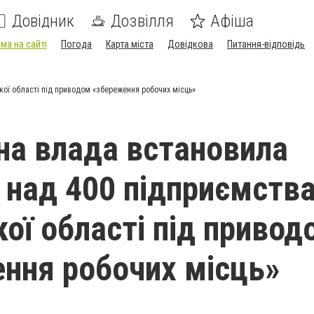
Довідник
Дозвілля
Афіша
ма на сайті
Погода
Карта міста
Довідкова
Питання-відповідь
ої області під приводом «збереження робочих місць»
на влада встановила
 над 400 підприємств
кої області під привод
ння робочих місць»