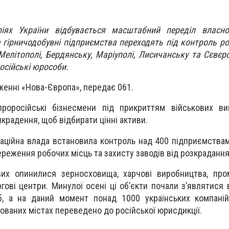
іях України відбувається масштабний переділ власнос
 гірничодобувні підприємства переходять під контроль ро
елітополі, Бердянську, Маріуполі, Лисичанську та Сєвєро
російські юрособи.
женні «Нова-Європа», передає 061.
 проросійські бізнесмени під прикриттям військових в
крадення, щоб відбирати цінні активи.
паційна влада встановила контроль над 400 підприємствам
ереження робочих місць та захисту заводів від розкрадання
вих опинилися зерносховища, харчові виробництва, про
ргові центри. Минулої осені ці обʼєкти почали зʼявлятися
б, а на даний момент понад 1000 українських компаній
пованих містах переведено до російської юрисдикції.