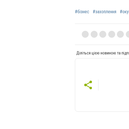
#бізнес
#захоплення
#оку
Діліться цією новиною та підп