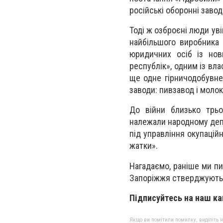
російські оборонні завод
Тоді ж озброєні люди уві
найбільшого виробника 
юридичних осіб із нов
республік», одним із вла
ще одне гірничодобувне 
заводи: пивзавод і моло
До війни близько трьо
належали народному деп
під управління окупацій
жатки».
Нагадаємо,
раніше ми пис
Запоріжжя стверджують
Підписуйтесь на наш ка
Якщо ви помітили помилку, виділіть нео