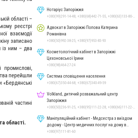
Нотаріус Запоріжжя
+380(99)291-14-48, +380(68)442-71-55, +380(63)133-80-50
ькій області –
ькому реєстрі
Адвокат в Запоріжжі Попова Катерина
ої взаємодії
Романівна
екіну записано
+380(50)992-38-25, +380(97)953-83-93
 із ним – два
Косметологічний кабінет в Запоріжжі
Цехоновської Ірини
+380(98)464-27-24
 промислові,
ства перейшли
Система сповіщення населення
ки «Бердянські
+380(67)350-44-68, +380(67)340-49-59
Volkland, дитячий розважальний центр
Запоріжжя
ованій частині
+380(50)236-91-25, +380(95)111-22-28, +380(66)111-22-29
Маніпуляційний кабінет - Медсестра з виїздом
та області.
додому - Центр медичних послуг на дому в
Запоріжжі
+380(97)111-81-60