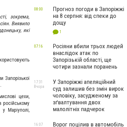
Прогноз погоди в Запоріжжі
08:00
на 8 серпня: від спеки до
ті, зокрема,
дощу
сіян. Виявило
донецьку, які
1
Росіяни вбили трьох людей
07:16
внаслідок атак по
Запорізькій області, ще
икористовують
чотири зазнали поранень
и Запорізької
У Запоріжжі апеляційний
17:31
.
Вчора
суд залишив без змін вирок
чоловіку, засудженому за
мислові цехи,
зґвалтування двох
 в російському
малолітніх падчерок
 у Маріуполі,
Ворог поцілив в автомобіль
16:07