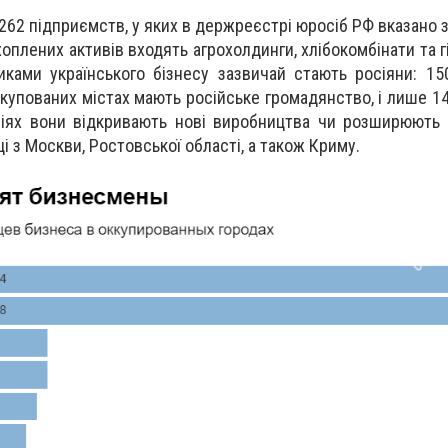
262 підприємств, у яких в держреєстрі юросіб РФ вказано 
хоплених активів входять агрохолдинги, хлібокомбінати та 
иками українського бізнесу зазвичай стають росіяни: 15
купованих містах мають російське громадянство, і лише 14
іях вони відкривають нові виробництва чи розширюють с
 з Москви, Ростовської області, а також Криму.