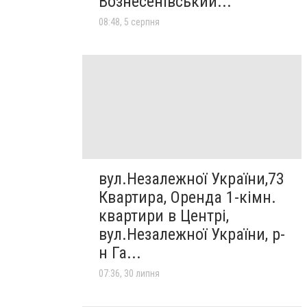
Вознесенівський...
08:48, 5 серпня
вул.Незалежної України,73
Квартира, Оренда 1-кімн.
квартири в Центрі,
вул.Незалежної України, р-
н Га...
07:36, 30 липня