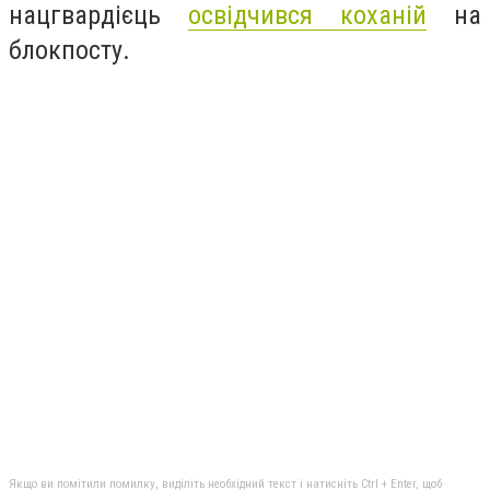
нацгвардієць
освідчився коханій
на
блокпосту.
Якщо ви помітили помилку, виділіть необхідний текст і натисніть Ctrl + Enter, щоб