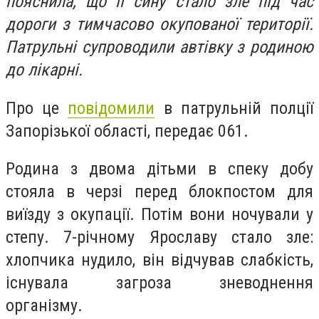
пояснила, що її сину стало зле під час
дороги з тимчасово окупованої території.
Патрульні супроводили автівку з родиною
до лікарні.
Про це
повідомили
в патрульній полції
Запорізької області, передає 061.
Родина з двома дітьми в спеку добу
стояла в черзі перед блокпостом для
виїзду з окупації. Потім вони ночували у
степу. 7-річному Ярославу стало зле:
хлопчика нудило, він відчував слабкість,
існувала загроза зневоднення
організму.