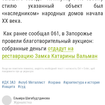
стилю указанный объект был
«наследником» народных домов начала
ХХ века.
Как ранее сообщал 061, в Запорожье
провели благотворительный аукцион:
собранные деньги
отдадут на
реставрацию Замка Катарины Вальман
Якщо ви помітили помилку, виділіть необхідний текст і натисніть Ctrl + Enter, щоб
повідомити про це редакцію
#ДК ЗАЗ
#клуб Металлист
#охрана
#архитектура и история
#защита
#суд
Ельміра Шагабудтдинова
Журналістка