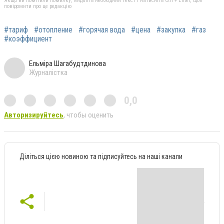
Якщо ви помітили помилку, виділіть необхідний текст і натисніть Ctrl + Enter, щоб
повідомити про це редакцію
#тариф
#отопление
#горячая вода
#цена
#закупка
#газ
#коэффициент
Ельміра Шагабудтдинова
Журналістка
0,0
Авторизируйтесь
, чтобы оценить
Діліться цією новиною та підписуйтесь на наші канали