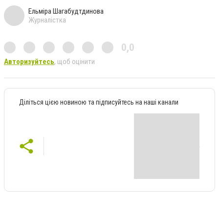
Ельміра Шагабудтдинова
Журналістка
0,0
Авторизуйтесь
, щоб оцінити
Діліться цією новиною та підписуйтесь на наші канали