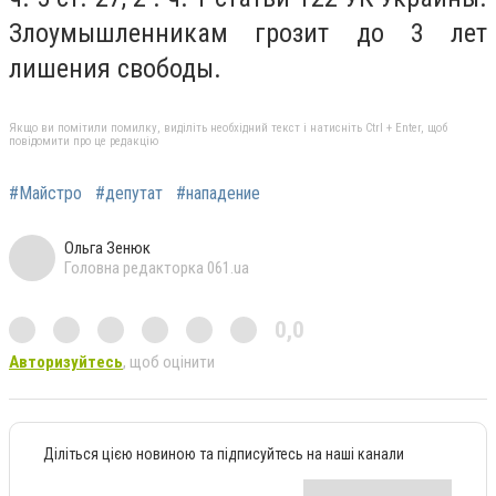
Злоумышленникам грозит до 3 лет
лишения свободы.
Якщо ви помітили помилку, виділіть необхідний текст і натисніть Ctrl + Enter, щоб
повідомити про це редакцію
#Майстро
#депутат
#нападение
Ольга Зенюк
Головна редакторка 061.ua
0,0
Авторизуйтесь
, щоб оцінити
Діліться цією новиною та підписуйтесь на наші канали