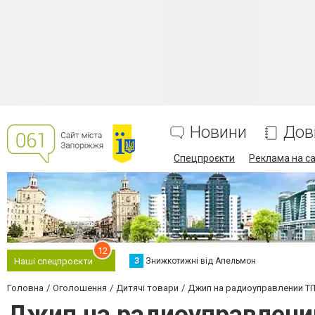
Новини
Дов
Спецпроєкти
Реклама на са
12
З
Знижкотижні від Апельмон
Наші спецпроєкти
Головна
Оголошення
Дитячі товари
Джип на радиоуправлении T