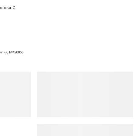
рожья. С
липня, №420855