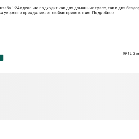
аба 1:24 идеально подходит как для домашних трасс, так и для бездо
а уверенно преодолевает любые препятствия. Подробнее:
09:18, 2 
p