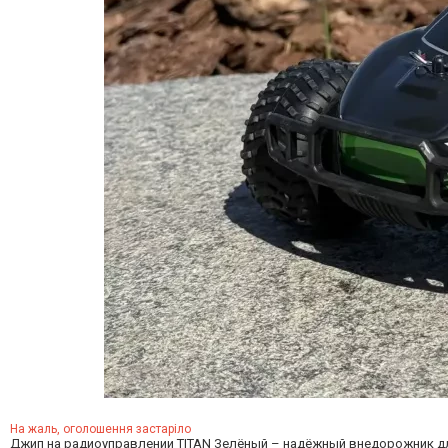
На жаль, оголошення застаріло
Джип на радиоуправлении TITAN Зелёный – надёжный внедорожник дл