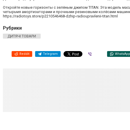
Откройте новые горизонты с зелёным джипом TITAN. Эта модель масшт
четырьмя амортизаторами и прочными резиновыми колёсами машинк
https://radiotoys.store/p2210546468-dzhip-radioupravlenii-titan.html
Рубрики
ДИТЯЧІ ТОВАРИ
Reddit
Telegram
Viber
WhatsAp