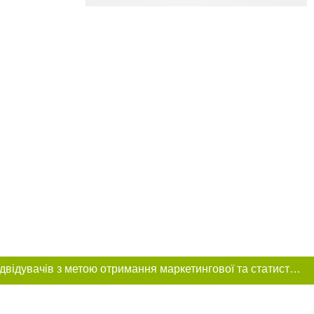
Цей сайт використовує «cookies». Також веб-сайт використовує інтернет-сервіс для збору технічних даних стосовно відвідувачів з метою отримання маркетингової та статистичної інформації. Умови обробки даних відвідувачів сайту див.