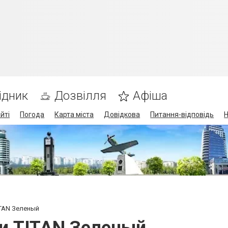
ідник
Дозвілля
Афіша
йті
Погода
Карта міста
Довідкова
Питання-відповідь
Н
ITAN Зеленый