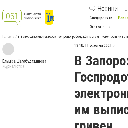
Новини
Спецпроєкти
Рекла
Оголошення
Головна
В Запорожье инспекторов Госпродотребслужбы магазин электроники не пу
13:10, 11 жовтня 2021 р.
В Запоро
Ельміра Шагабудтдинова
Журналістка
Госпрод
электрон
им выпис
гривен