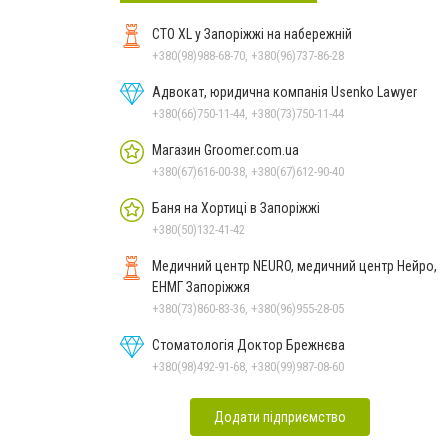
СТО XL у Запоріжжі на набережній
+380(98)988-68-70, +380(96)737-86-28
Адвокат, юридична компанія Usenko Lawyer
+380(66)750-11-44, +380(73)750-11-44
Магазин Groomer.com.ua
+380(67)616-00-38, +380(67)612-90-40
Баня на Хортиці в Запоріжжі
+380(50)132-41-42
Медичний центр NEURO, медичний центр Нейро,
ЕНМГ Запоріжжя
+380(73)860-83-36, +380(96)955-28-05
Стоматологія Доктор Брежнєва
+380(98)492-91-68, +380(99)987-08-60
Додати підприємство