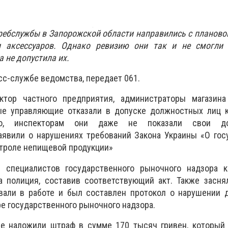
ебслужбы в Запорожской области направились с планово
и аксессуаров. Однако ревизию они так и не смогли
 не допустила их.
сс-службе ведомства, передает 061.
ктор частного предприятия, администраторы магазина
ые управляющие отказали в допуске должностных лиц 
го, инспекторам они даже не показали свои д
аявили о нарушениях требований Закона Украины «О гос
троле непищевой продукции»
е специалистов государственного рыночного надзора 
а полиция, составив соответствующий акт. Также засня
вали в работе и был составлен протокол о нарушении 
ре государственного рыночного надзора.
ие наложили штраф в сумме 170 тысяч гривен, который