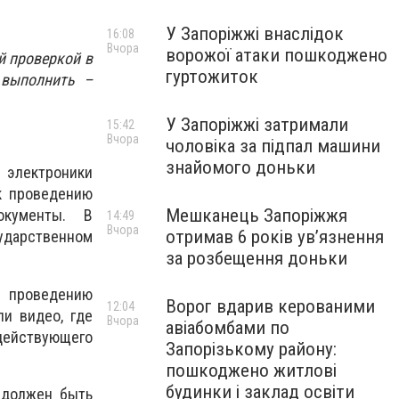
У Запоріжжі внаслідок
16:08
Вчора
ворожої атаки пошкоджено
й проверкой в
гуртожиток
 выполнить –
У Запоріжжі затримали
15:42
Вчора
чоловіка за підпал машини
знайомого доньки
 электроники
к проведению
Мешканець Запоріжжя
окументы. В
14:49
Вчора
отримав 6 років увʼязнення
ударственном
за розбещення доньки
к проведению
Ворог вдарив керованими
12:04
ли видео, где
Вчора
авіабомбами по
действующего
Запорізькому району:
пошкоджено житлові
будинки і заклад освіти
 должен быть