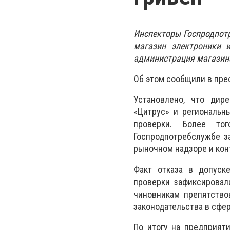
Инспекторы Госпродпотр
магазин электроники 
администрация магазина
Об этом сообщили в пре
Установлено, что дире
«Цитрус» и региональн
проверки. Более то
Госпродпотребслужбе з
рыночном надзоре и кон
Факт отказа в допуск
проверки зафиксировал
чиновникам препятство
законодательства в сфе
По итогу на предприят