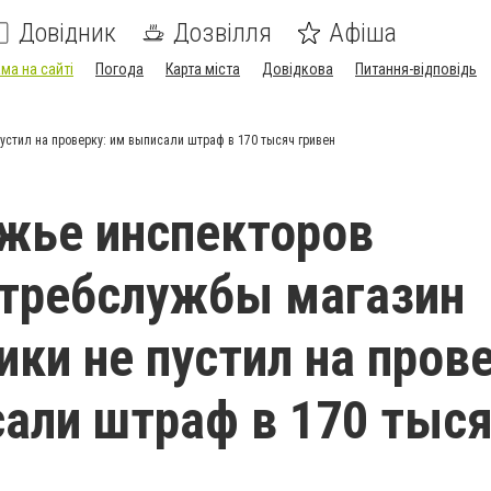
Довідник
Дозвілля
Афіша
ма на сайті
Погода
Карта міста
Довідкова
Питання-відповідь
стил на проверку: им выписали штраф в 170 тысяч гривен
жье инспекторов
отребслужбы магазин
ики не пустил на пров
али штраф в 170 тыс