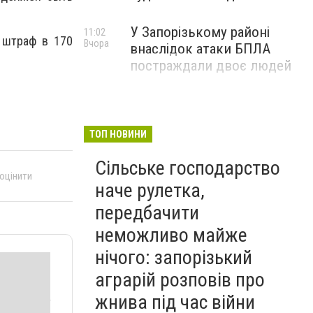
У Запорізькому районі
11:02
штраф в 170
Вчора
внаслідок атаки БПЛА
постраждали двоє людей
ТОП НОВИНИ
Сільське господарство
 оцінити
наче рулетка,
передбачити
неможливо майже
нічого: запорізький
аграрій розповів про
жнива під час війни