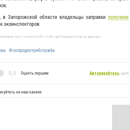
рок.
, в Запорожской области владельцы заправки
получили
ск экоинспекторов
бхідний текст і натисніть Ctrl + Enter, щоб повідомити про це редакцію
рка
#госпродпотребслужба
0,0
Оцініть першим
Авторизуйтесь
, щоб
исуйтесь на наші канали