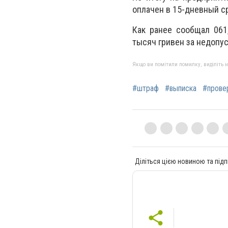
оплачен в 15-дневный с
Как ранее сообщал 061
тысяч гривен за недопу
Якщо ви помітили помилку, виділіть нео
#штраф
#выписка
#прове
Діліться цією новиною та підп