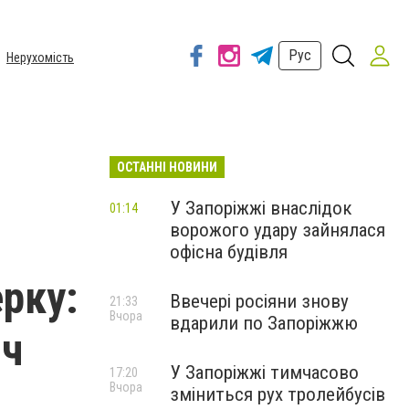
Рус
Нерухомість
ОСТАННІ НОВИНИ
У Запоріжжі внаслідок
01:14
ворожого удару зайнялася
офісна будівля
ерку:
Ввечері росіяни знову
21:33
Вчора
вдарили по Запоріжжю
яч
У Запоріжжі тимчасово
17:20
Вчора
зміниться рух тролейбусів