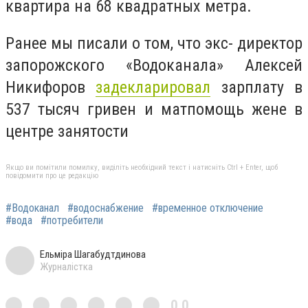
квартира на 68 квадратных метра.
Ранее мы писали о том, что экс- директор
запорожского «Водоканала» Алексей
Никифоров
задекларировал
зарплату в
537 тысяч гривен и матпомощь жене в
центре занятости
Якщо ви помітили помилку, виділіть необхідний текст і натисніть Ctrl + Enter, щоб
повідомити про це редакцію
#Водоканал
#водоснабжение
#временное отключение
#вода
#потребители
Ельміра Шагабудтдинова
Журналістка
0,0