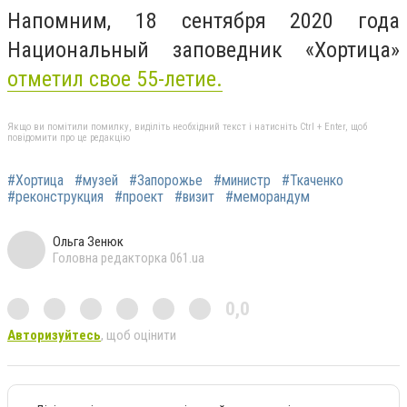
Напомним,
18 сентября 2020 года
Национальный заповедник «Хортица»
отметил свое 55-летие.
Якщо ви помітили помилку, виділіть необхідний текст і натисніть Ctrl + Enter, щоб
повідомити про це редакцію
#Хортица
#музей
#Запорожье
#министр
#Ткаченко
#реконструкция
#проект
#визит
#меморандум
Ольга Зенюк
Головна редакторка 061.ua
0,0
Авторизуйтесь
, щоб оцінити