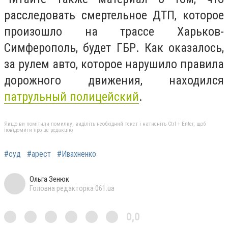
расследовать смертельное ДТП, которое
произошло на трассе Харьков-
Симферополь, будет ГБР. Как оказалось,
за рулем авто, которое нарушило правила
дорожного движения, находился
патрульный полицейский
.
Якщо ви помітили помилку, виділіть необхідний текст і натисніть Ctrl + Enter, щоб
повідомити про це редакцію
#суд
#арест
#Ивахненко
Ольга Зенюк
Головна редакторка 061.ua
0,0