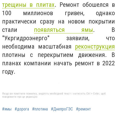
трещины в плитах
. Ремонт обошелся в
100 миллионов гривен, однако
практически сразу на новом покрытии
стали
появляться ямы
. В
"Укргидроэнерго" заявили, что
необходима масштабная
реконструкция
плотины с перекрытием движения. В
планах компании начать ремонт в 2022
году.
Якщо ви помітили помилку, виділіть необхідний текст і натисніть Ctrl + Enter, щоб
повідомити про це редакцію
#ямы
#дорога
#плотина
#ДнепроГЭС
#ремонт