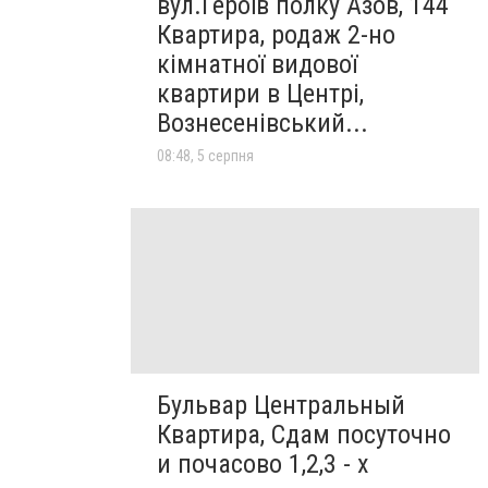
вул.Героїв полку Азов, 144
Квартира, родаж 2-но
кімнатної видової
квартири в Центрі,
Вознесенівський...
08:48, 5 серпня
Бульвар Центральный
Квартира, Сдам посуточно
и почасово 1,2,3 - х