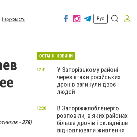
Рус
Нерухомість
ОСТАННІ НОВИНИ
аев
У Запорізькому районі
12:41
через атаки російських
ее
дронів загинули двоє
людей
В Запоріжжяобленерго
12:20
розповіли, в яких районах
отников -
378
)
більше дронів і складніше
відновлювати живлення