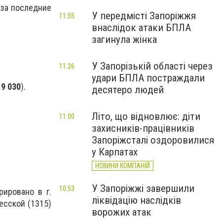
, за последние
У передмісті Запоріжжя
11:55
внаслідок атаки БПЛА
загинула жінка
У Запорізькій області через
11:26
удари БПЛА постраждали
19 030
).
десятеро людей
Літо, що відновлює: діти
11:00
захисників-працівників
Запоріжсталі оздоровилися
у Карпатах
НОВИНИ КОМПАНІЙ
У Запоріжжі завершили
10:53
ировано в г.
ліквідацію наслідків
есской (1315)
ворожих атак