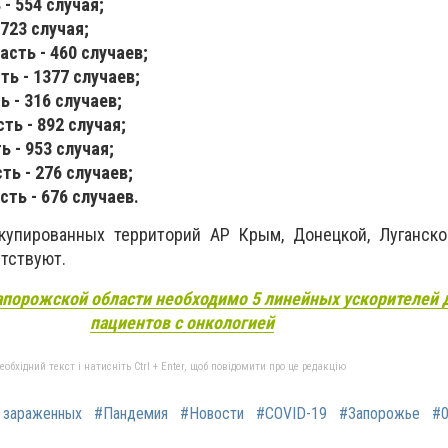
- 554 случая;
723 случая;
сть - 460 случаев;
ть - 1377 случаев;
 - 316 случаев;
ть - 892 случая;
 - 953 случая;
ть - 276 случаев;
ь - 676 ​​случаев.
купированных территорий АР Крым
, Донецкой, Луганск
утствуют.
апорожской области необходимо 5 линейных ускорителей 
пациентов с онкологией
бхідний текст і натисніть Ctrl + Enter, щоб повідомити про це редакцію
 зараженных
#Пандемия
#Новости
#COVID-19
#Запорожье
#0