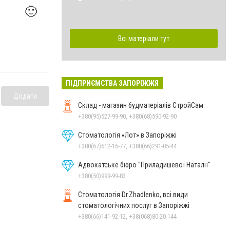
🙂
Всі матеріали тут
ПІДПРИЄМСТВА ЗАПОРІЖЖЯ
Додати
Склад - магазин будматеріалів СтройСам
+380(95)527-99-90, +380(68)590-92-90
Стоматологія «Лот» в Запоріжжі
+380(67)612-16-77, +380(66)291-05-44
Адвокатське бюро "Приладишевої Наталії"
+380(50)999-99-83
Стоматологія Dr.Zhadlenko, всі види
стоматологічних послуг в Запоріжжі
+380(66)141-92-12, +38(068)80-20-144