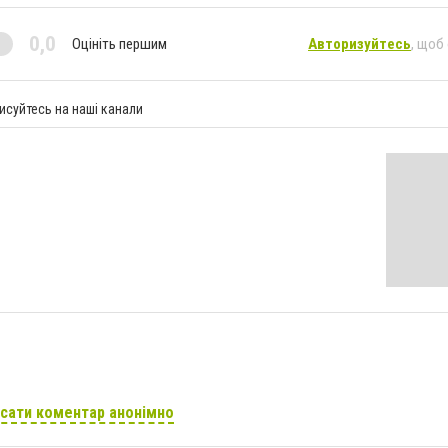
0,0
Оцініть першим
Авторизуйтесь
, щоб
исуйтесь на наші канали
сати коментар анонімно