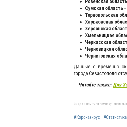
Ровенская область 
Сумская область - 
Тернопольская обла
Харьковская облас
Херсонская область
Хмельницкая облас
Черкасская область
Черновицкая облас
Черниговская област
Данные с временно ок
города Севастополя отс
Читайте также:
Для З
Якщо ви помітили помилку, виділіть нео
#Коронавирус
#Статистика