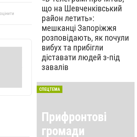
що на Шевченківський
 оцінити
район летить»:
мешканці Запоріжжя
розповідають, як почули
вибух та прибігли
діставати людей з-під
завалів
СПЕЦТЕМА
Прифронтові
громади