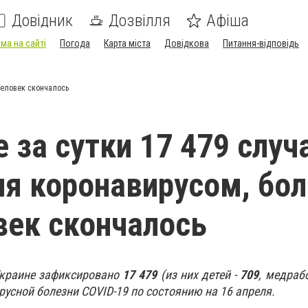
Довідник
Дозвілля
Афіша
ма на сайті
Погода
Карта міста
Довідкова
Питання-відповідь
человек скончалось
е за сутки 17 479 случ
я коронавирусом, бол
век скончалось
Украине зафиксировано
17 479
(из них детей -
709
, медраб
усной болезни COVID-19 по состоянию на 16 апреля.