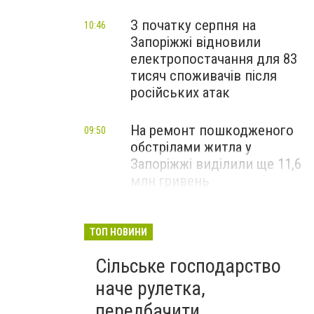
З початку серпня на
10:46
Запоріжжі відновили
електропостачання для 83
тисяч споживачів після
російських атак
На ремонт пошкодженого
09:50
обстрілами житла у
Запоріжжі виділили ще 11,6
млн гривень
ТОП НОВИНИ
Сільське господарство
наче рулетка,
передбачити