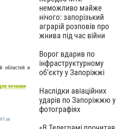
неможливо майже
нічого: запорізький
аграрій розповів про
жнива під час війни
Ворог вдарив по
інфраструктурному
ой областей и
обʼєкту у Запоріжжі
для лечения
Наслідки авіаційних
ударів по Запоріжжю у
фотографіях
61.ua
«В Телеграмі прочитав,