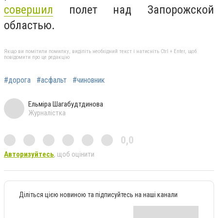
совершил
полет над Запорожской
областью.
Якщо ви помітили помилку, виділіть необхідний текст і натисніть Ctrl + Enter, щоб
повідомити про це редакцію
#дорога
#асфальт
#чиновник
Ельміра Шагабудтдинова
Журналістка
0,0
Авторизуйтесь
, щоб оцінити
Діліться цією новиною та підписуйтесь на наші канали