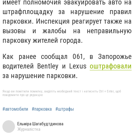
имеет полномочия эвакуировать авто на
штрафплощадку за нарушение правил
парковки. Инспекция реагирует также на
вызовы и жалобы на неправильную
парковку жителей города.
Как ранее сообщал 061, в Запорожье
водителей Bentley и Lexus
оштрафовали
за нарушение парковки.
Якщо ви помітили помилку, виділіть необхідний текст і натисніть Ctrl + Enter, щоб
повідомити про це редакцію
#автомобили
#парковка
#штрафы
Ельміра Шагабудтдинова
Журналістка