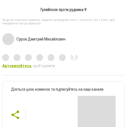
Гуляйполе проти рудника-9
Якщо ви помітили помилку, виділіть необхідний текст і натисніть Ctrl + Enter, щоб
повідомити про це редакцію
Суров Дмитрий Михайлович
0,0
Авторизуйтесь
, щоб оцінити
Діліться цією новиною та підписуйтесь на наші канали