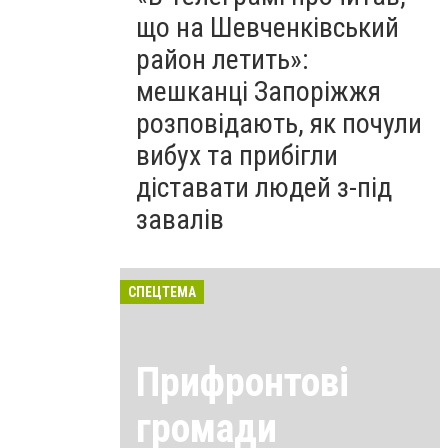
що на Шевченківський
район летить»:
мешканці Запоріжжя
розповідають, як почули
вибух та прибігли
діставати людей з-під
завалів
СПЕЦТЕМА
Прифронтові
громади