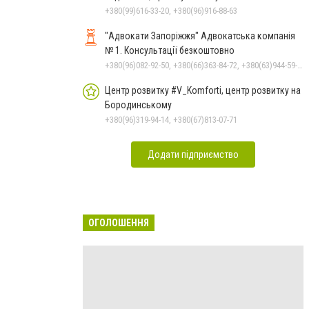
+380(99)616-33-20, +380(96)916-88-63
"Адвокати Запоріжжя" Адвокатська компанія
№ 1. Консультації безкоштовно
+380(96)082-92-50, +380(66)363-84-72, +380(63)944-59-94, +380(96)082-92-50
Центр розвитку #V_Komforti, центр розвитку на
Бородинському
+380(96)319-94-14, +380(67)813-07-71
Додати підприємство
ОГОЛОШЕННЯ