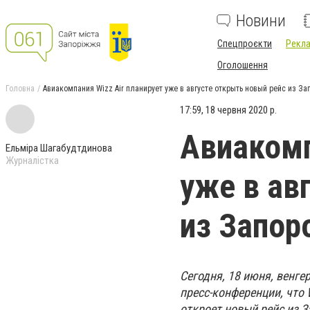
Новини
Спецпроєкти
Рекла
Оголошення
Головна
Авиакомпания Wizz Air планирует уже в августе открыть новый рейс из З
17:59, 18 червня 2020 р.
Авиакомп
Ельміра Шагабудтдинова
Журналістка
уже в ав
из Запор
Сегодня, 18 июня, венге
пресс-конференции, что 
откроет новый рейс из 