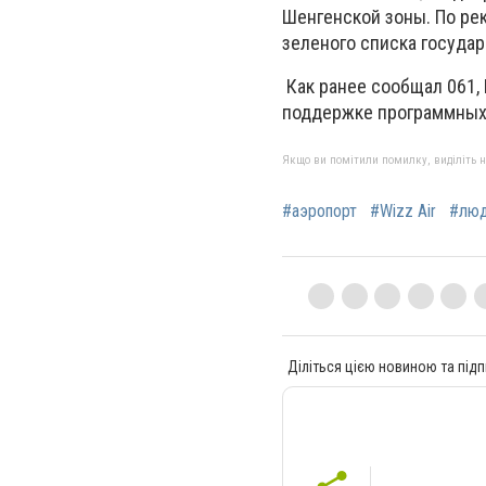
Шенгенской зоны. По ре
зеленого списка государс
Как ранее сообщал 061,
поддержке программных 
Якщо ви помітили помилку, виділіть нео
#аэропорт
#Wizz Air
#лю
Діліться цією новиною та підп