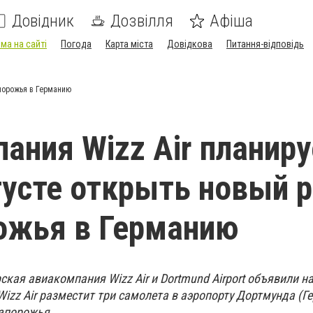
Довідник
Дозвілля
Афіша
ма на сайті
Погода
Карта міста
Довідкова
Питання-відповідь
апорожья в Германию
ания Wizz Air планиру
густе открыть новый 
ожья в Германию
рская авиакомпания Wizz Air и Dortmund Airport объявили н
Wizz Air разместит три самолета в аэропорту Дортмунда (Г
Запорожья.