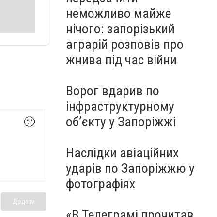
неможливо майже
нічого: запорізький
аграрій розповів про
жнива під час війни
Ворог вдарив по
інфраструктурному
обʼєкту у Запоріжжі
🙂
Наслідки авіаційних
ударів по Запоріжжю у
фотографіях
Додати
«В Телеграмі прочитав,