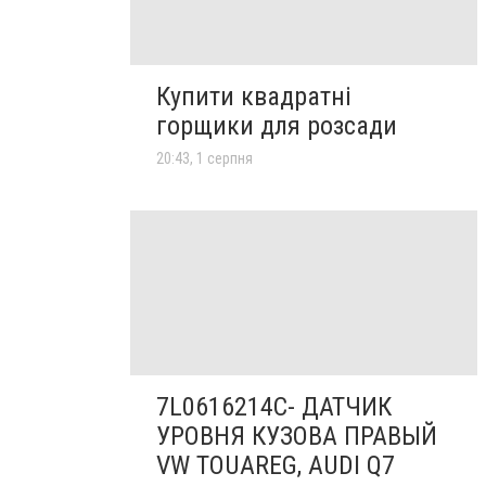
Купити квадратні
горщики для розсади
20:43, 1 серпня
7L0616214C- ДАТЧИК
УРОВНЯ КУЗОВА ПРАВЫЙ
VW TOUAREG, AUDI Q7