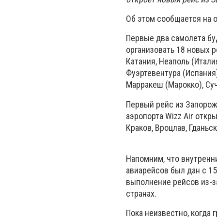
Об этом сообщается на
Первые два самолета буд
организовать 18 новых р
Катания, Неаполь (Италия
Фуэртевентура (Испания)
Марракеш (Марокко), Суч
Первый рейс из Запорожь
аэропорта Wizz Air откр
Краков, Вроцлав, Гданьск
Напомним, что внутренн
авиарейсов был дан с 15
выполнение рейсов из-з
странах.
Пока неизвестно, когда 