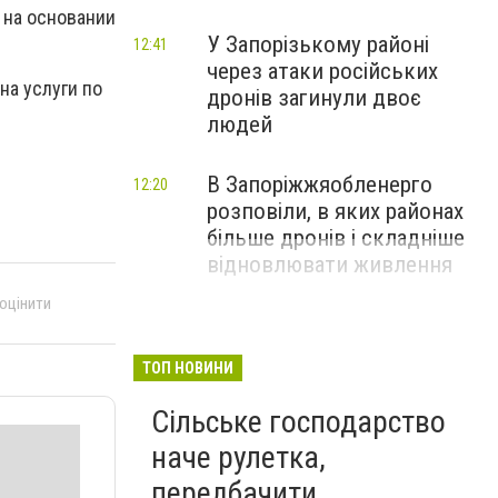
 на основании
У Запорізькому районі
12:41
через атаки російських
на услуги по
дронів загинули двоє
людей
В Запоріжжяобленерго
12:20
розповіли, в яких районах
більше дронів і складніше
відновлювати живлення
 оцінити
ТОП НОВИНИ
Сільське господарство
наче рулетка,
передбачити