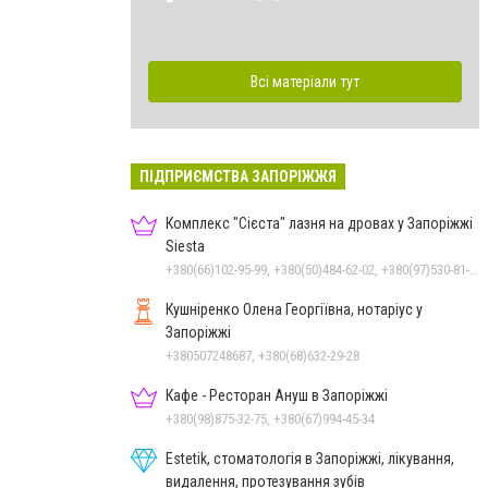
Всі матеріали тут
ПІДПРИЄМСТВА ЗАПОРІЖЖЯ
Комплекс "Сієста" лазня на дровах у Запоріжжі
Siesta
+380(66)102-95-99, +380(50)484-62-02, +380(97)530-81-63, +380(97)537-04-08
Кушніренко Олена Георгіївна, нотаріус у
Запоріжжі
+380507248687, +380(68)632-29-28
Кафе - Ресторан Ануш в Запоріжжі
+380(98)875-32-75, +380(67)994-45-34
Estetik, стоматологія в Запоріжжі, лікування,
видалення, протезування зубів