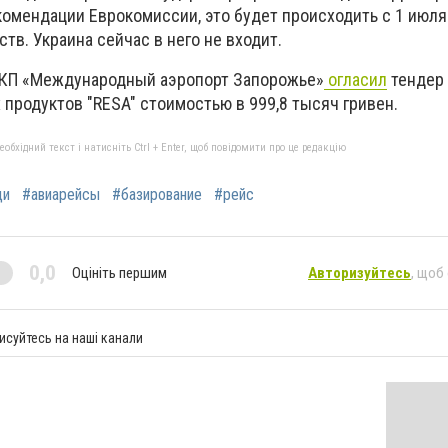
комендации Еврокомиссии, это будет происходить с 1 июля
тв. Украина сейчас в него не входит.
КП «Международный аэропорт Запорожье»
огласил
тендер 
продуктов "RESA" стоимостью в 999,8 тысяч гривен.
бхідний текст і натисніть Ctrl + Enter, щоб повідомити про це редакцію
ди
#авиарейсы
#базирование
#рейс
0,0
Оцініть першим
Авторизуйтесь
, щоб
исуйтесь на наші канали