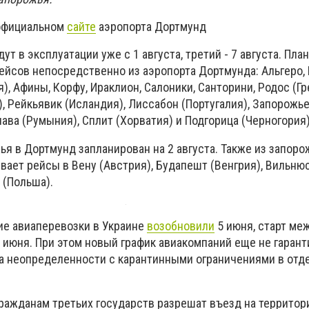
 официальном
сайте
аэропорта Дортмунд
ут в эксплуатации уже с 1 августа, третий - 7 августа. Пла
ейсов непосредственно из аэропорта Дортмунда: Альгеро, 
), Афины, Корфу, Ираклион, Салоники, Санторини, Родос (Гр
, Рейкьявик (Исландия), Лиссабон (Португалия), Запорожье
ава (Румыния), Сплит (Хорватия) и Подгорица (Черногория)
я в Дортмунд запланирован на 2 августа. Также из запоро
ывает рейсы в Вену (Австрия), Будапешт (Венгрия), Вильнюс
 (Польша).
ие авиаперевозки в Украине
возобновили
5 июня, старт ме
 июня. При этом новый график авиакомпаний еще не гарант
а неопределенности с карантинными ограничениями в отд
гражданам третьих государств разрешат въезд на территор