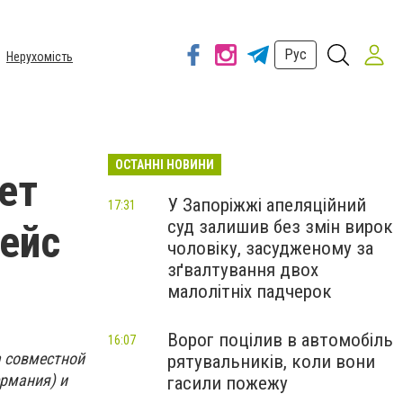
Рус
Нерухомість
ОСТАННІ НОВИНИ
ет
У Запоріжжі апеляційний
17:31
суд залишив без змін вирок
рейс
чоловіку, засудженому за
зґвалтування двох
малолітніх падчерок
Ворог поцілив в автомобіль
16:07
а совместной
рятувальників, коли вони
ермания) и
гасили пожежу