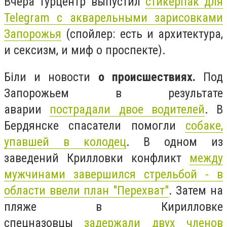
Вчера турцентр выпустил
стикерпак для
Telegram с акварельными зарисовками
Запорожья
(спойлер: есть и архитектура,
и сексизм, и миф о проспекте).
Біли и новости
о происшествиях.
Под
Запорожьем в результате
аварии
пострадали двое водителей
. В
Бердянске спасатели помогли
собаке,
упавшей в колодец
. В одном из
заведений Крилловки конфликт
между
мужчинами завершился стрельбой - в
области ввели план "Перехват"
. Затем на
пляже в Кирилловке
спецназовцы
задержали двух членов