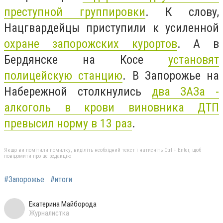
преступной группировки
. К слову,
Нацгвардейцы приступили к усиленной
охране запорожских курортов
. А в
Бердянске на Косе
установят
полицейскую станцию
. В Запорожье на
Набережной столкнулись
два ЗАЗа -
алкоголь в крови виновника ДТП
превысил норму в 13 раз
.
Якщо ви помітили помилку, виділіть необхідний текст і натисніть Ctrl + Enter, щоб
повідомити про це редакцію
#Запорожье
#итоги
Екатерина Майборода
Журналистка