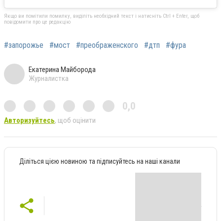
Якщо ви помітили помилку, виділіть необхідний текст і натисніть Ctrl + Enter, щоб
повідомити про це редакцію
#запорожье
#мост
#преображенского
#дтп
#фура
Екатерина Майборода
Журналистка
0,0
Авторизуйтесь
, щоб оцінити
Діліться цією новиною та підписуйтесь на наші канали