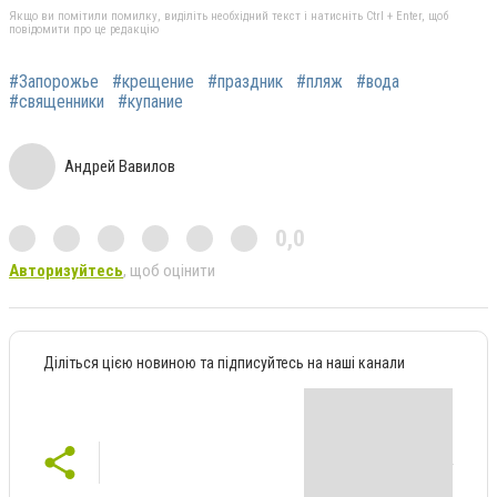
Якщо ви помітили помилку, виділіть необхідний текст і натисніть Ctrl + Enter, щоб
повідомити про це редакцію
#Запорожье
#крещение
#праздник
#пляж
#вода
#священники
#купание
Андрей Вавилов
0,0
Авторизуйтесь
, щоб оцінити
Діліться цією новиною та підписуйтесь на наші канали