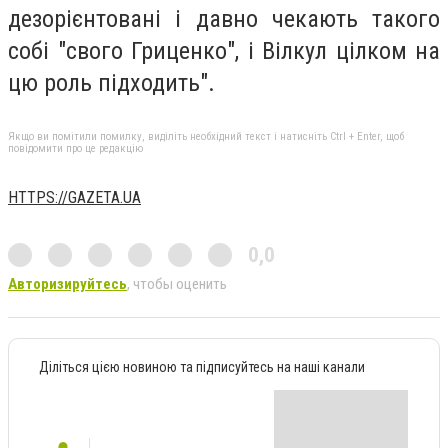
дезорієнтовані і давно чекають такого
собі "свого Гриценко", і Вілкул цілком на
цю роль підходить".
Якщо ви помітили помилку, виділіть необхідний текст і натисніть Ctrl + Enter, щоб
повідомити про це редакцію
HTTPS://GAZETA.UA
0,0
Авторизируйтесь
, чтобы оценить
Діліться цією новиною та підписуйтесь на наші канали