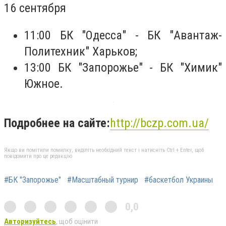
16 сентября
11:00 БК "Одесса" - БК "Авантаж-
Политехник" Харьков;
13:00 БК "Запорожье" - БК "Химик"
Южное.
Подробнее на сайте:
http://bczp.com.ua/
Якщо ви помітили помилку, виділіть необхідний текст і натисніть Ctrl + Enter, щоб
повідомити про це редакцію
#БК "Запорожье"
#Масштабный турнир
#баскетбол Украины
0,0
Авторизуйтесь
, щоб оцінити