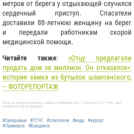
метров от берега у отдыхающей случился
сердечный приступ. Спасатели
доставили 88-летнюю женщину на берег
и передали работникам скорой
медицинской помощи.
Читайте также
:
«Отцу предлагали
продать дом за миллион. Он отказался»:
история замка из бутылок шампанского,
– ФОТОРЕПОРТАЖ
Якщо ви помітили помилку, виділіть необхідний текст і натисніть Ctrl + Enter, щоб
повідомити про це редакцію
#Запорожье
#ГСЧС
#спасатели
#вода
#курорт
#Приморск
#Бердянск