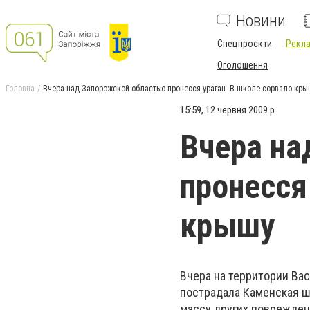
Новини
Спецпроєкти
Рекла
Оголошення
Головна
Вчера над Запорожской областью пронесся ураган. В школе сорвало кры
15:59, 12 червня 2009 р.
Вчера на
пронесся
крышу
Вчера на территории Ва
пострадала Каменская ш
массу других поврежден