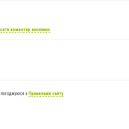
сати коментар анонімно
я погоджуюся з
Правилами сайту