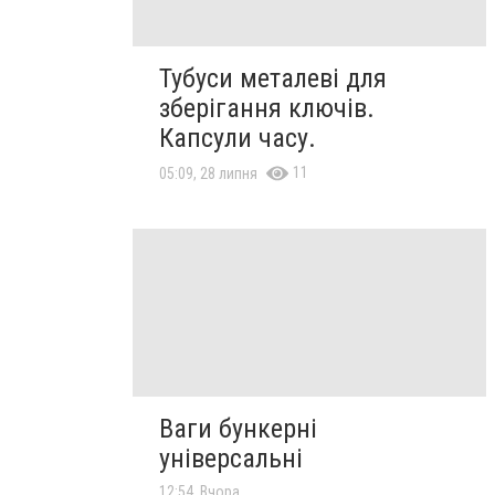
Тубуси металеві для
зберігання ключів.
Капсули часу.
11
05:09, 28 липня
Ваги бункерні
універсальні
12:54, Вчора