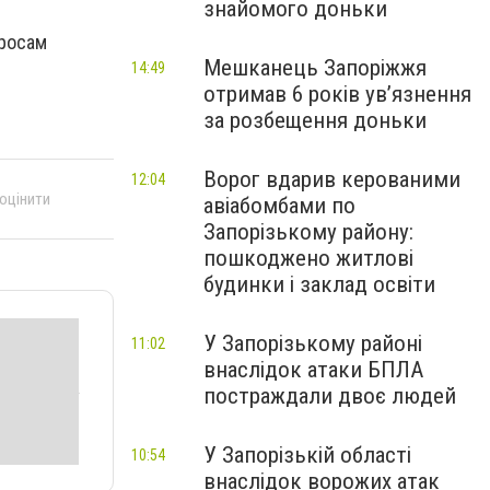
знайомого доньки
просам
Мешканець Запоріжжя
14:49
отримав 6 років увʼязнення
за розбещення доньки
Ворог вдарив керованими
12:04
 оцінити
авіабомбами по
Запорізькому району:
пошкоджено житлові
будинки і заклад освіти
У Запорізькому районі
11:02
внаслідок атаки БПЛА
постраждали двоє людей
У Запорізькій області
10:54
внаслідок ворожих атак