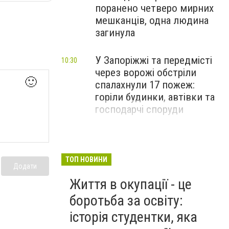
поранено четверо мирних
мешканців, одна людина
загинула
У Запоріжжі та передмісті
10:30
через ворожі обстріли
🙂
спалахнули 17 пожеж:
горіли будинки, автівки та
господарчі споруди
ТОП НОВИНИ
Додати
Життя в окупації - це
боротьба за освіту:
історія студентки, яка