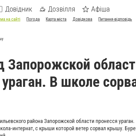
Довідник
Дозвілля
Афіша
ма на сайті
Погода
Карта міста
Довідкова
Питання-відповідь
шу
д Запорожской облас
 ураган. В школе сорв
сильевского района Запорожской области пронесся ураган.
кола-интернат, с крыши которой ветер сорвал крышу. Буре
ий.