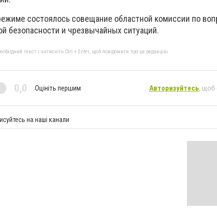
режиме состоялось совещание областной комиссии по во
ой безопасности и чрезвычайных ситуаций.
бхідний текст і натисніть Ctrl + Enter, щоб повідомити про це редакцію
0,0
Оцініть першим
Авторизуйтесь
, щоб
исуйтесь на наші канали