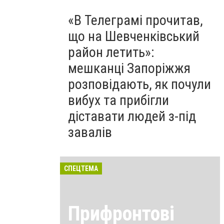
«В Телеграмі прочитав,
що на Шевченківський
район летить»:
мешканці Запоріжжя
розповідають, як почули
вибух та прибігли
діставати людей з-під
завалів
СПЕЦТЕМА
Прифронтові