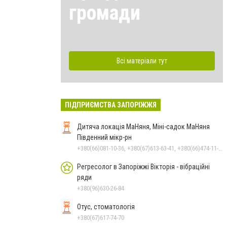
громади
Всі матеріали тут
ПІДПРИЄМСТВА ЗАПОРІЖЖЯ
Дитяча локація МаНяня, Міні-садок МаНяня
Південний мікр-рн
+380(66)081-10-36, +380(67)613-63-41, +380(66)474-11-17
Регресолог в Запоріжжі Вікторія - вібраційні
ряди
+380(96)630-26-84
Отус, стоматологія
+380(67)617-74-70