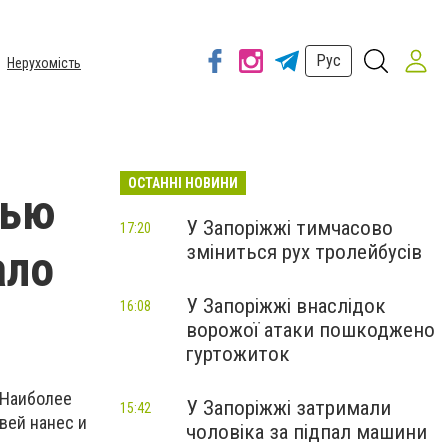
Рус
Нерухомість
ОСТАННІ НОВИНИ
тью
У Запоріжжі тимчасово
17:20
зміниться рух тролейбусів
ало
У Запоріжжі внаслідок
16:08
ворожої атаки пошкоджено
гуртожиток
 Наиболее
У Запоріжжі затримали
15:42
вей нанес и
чоловіка за підпал машини