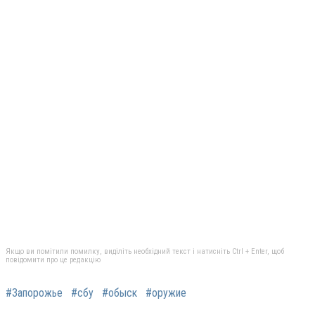
Якщо ви помітили помилку, виділіть необхідний текст і натисніть Ctrl + Enter, щоб
повідомити про це редакцію
#Запорожье
#сбу
#обыск
#оружие