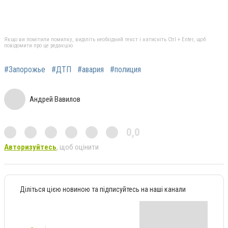
Якщо ви помітили помилку, виділіть необхідний текст і натисніть Ctrl + Enter, щоб
повідомити про це редакцію
#Запорожье
#ДТП
#авария
#полиция
Андрей Вавилов
0,0
Авторизуйтесь
, щоб оцінити
Діліться цією новиною та підписуйтесь на наші канали