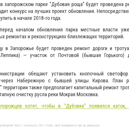
 в запорожском парке "Дубовая роща" будет проведена р
дит конкурс на лучших проект обновления. Непосредстве
упить в начале 2018-го года.
 перед началом обновления парка местные власти уже
х ремонтах и реконструкциях близлежащих территорий.
оду в Запорожье будет проведен ремонт дороги и троту
Леппика) — участок от Почтовой (бывшая Горького) 
инистрации обещают установить кнопочный светофо
 через Набережную с бывшей улицы Кирова. План ре
" территории также предполагает капитальный ремонт трот
этапную очистку русла реки Мокрая Московка.
порожцев хотят, чтобы в "Дубовке" появился каток, 
бхідний текст і натисніть Ctrl + Enter, щоб повідомити про це редакцію