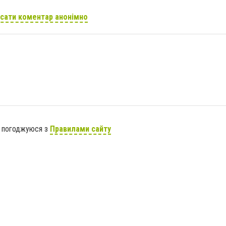
сати коментар анонімно
я погоджуюся з
Правилами сайту