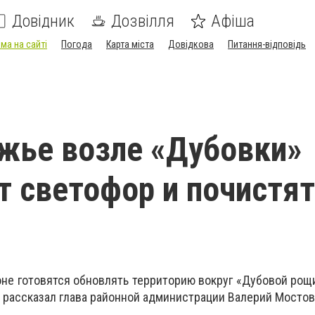
Довідник
Дозвілля
Афіша
ма на сайті
Погода
Карта міста
Довідкова
Питання-відповідь
жье возле «Дубовки»
т светофор и почистят
не готовятся обновлять территорию вокруг «Дубовой рощи
 рассказал глава районной администрации Валерий Мостов