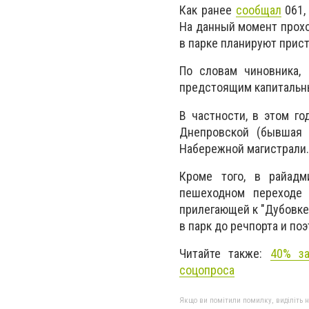
Как ранее
сообщал
061,
На данный момент прохо
в парке планируют прист
По словам чиновника,
предстоящим капитальны
В частности, в этом г
Днепровской (бывшая 
Набережной магистрали.
Кроме того, в райадм
пешеходном переходе
прилегающей к "Дубовке
в парк до речпорта и по
Читайте также:
40% за
соцопроса
Якщо ви помітили помилку, виділіть нео