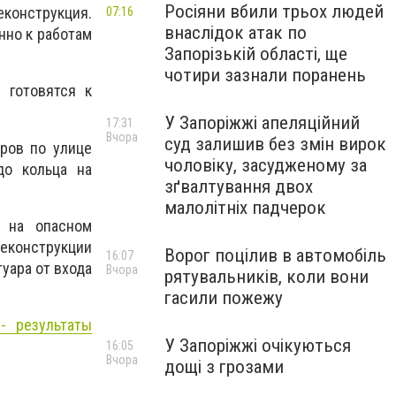
Росіяни вбили трьох людей
еконструкция.
07:16
внаслідок атак по
нно к работам
Запорізькій області, ще
чотири зазнали поранень
 готовятся к
У Запоріжжі апеляційний
17:31
Вчора
суд залишив без змін вирок
аров по улице
чоловіку, засудженому за
до кольца на
зґвалтування двох
малолітніх падчерок
р на опасном
конструкции
Ворог поцілив в автомобіль
16:07
уара от входа
Вчора
рятувальників, коли вони
гасили пожежу
- результаты
У Запоріжжі очікуються
16:05
Вчора
дощі з грозами