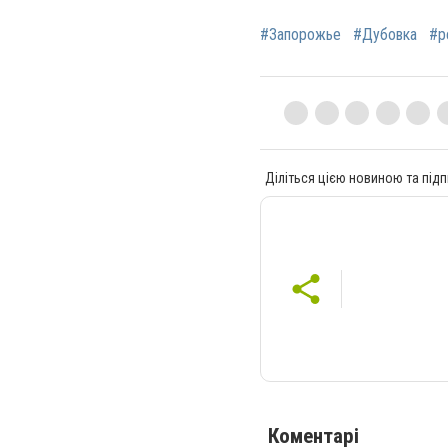
#Запорожье
#Дубовка
#р
Діліться цією новиною та підп
Коментарі