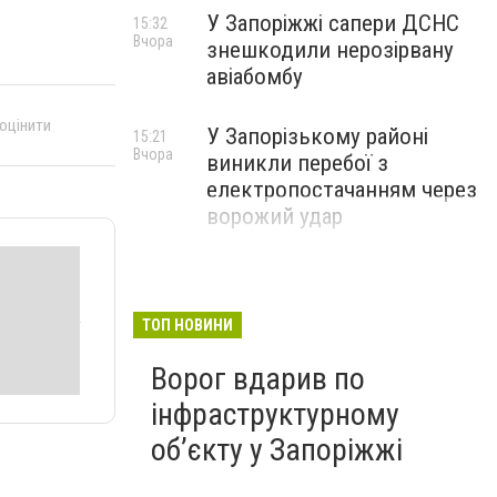
У Запоріжжі сапери ДСНС
15:32
Вчора
знешкодили нерозірвану
авіабомбу
 оцінити
У Запорізькому районі
15:21
Вчора
виникли перебої з
електропостачанням через
ворожий удар
ТОП НОВИНИ
Ворог вдарив по
інфраструктурному
обʼєкту у Запоріжжі