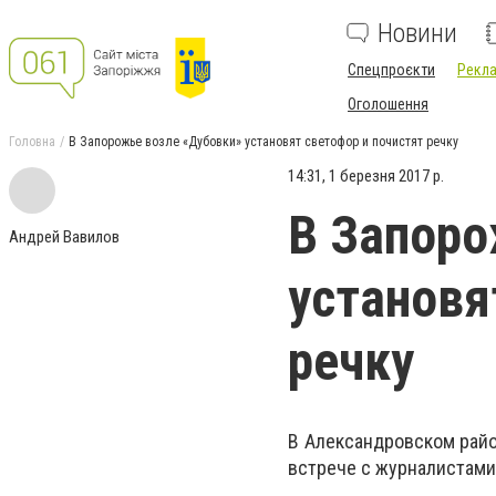
Новини
Спецпроєкти
Рекла
Оголошення
Головна
В Запорожье возле «Дубовки» установят светофор и почистят речку
14:31, 1 березня 2017 р.
В Запоро
Андрей Вавилов
установя
речку
В Александровском райо
встрече с журналистами