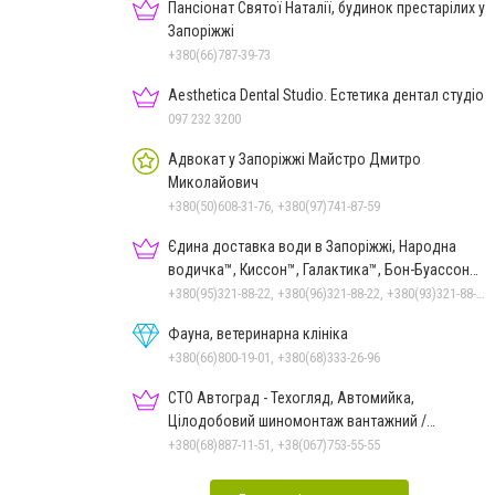
Пансіонат Святої Наталії, будинок престарілих у
Запоріжжі
+380(66)787-39-73
Aesthetica Dental Studio. Естетика дентал студіо
097 232 3200
Адвокат у Запоріжжі Майстро Дмитро
Миколайович
+380(50)608-31-76, +380(97)741-87-59
Єдина доставка води в Запоріжжі, Народна
водичка™, Киссон™, Галактика™, Бон-Буассон™,
Царичанська™
+380(95)321-88-22, +380(96)321-88-22, +380(93)321-88-22
Фауна, ветеринарна клініка
+380(66)800-19-01, +380(68)333-26-96
СТО Автоград - Техогляд, Автомийка,
Цілодобовий шиномонтаж вантажний /
легковий
+380(68)887-11-51, +38(067)753-55-55