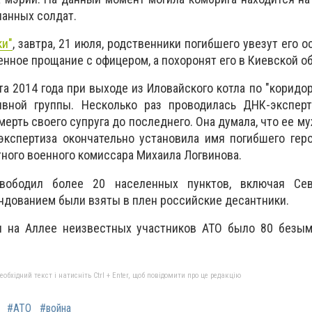
анных солдат.
ки"
, завтра, 21 июля, родственники погибшего увезут его о
нное прощание с офицером, а похоронят его в Киевской о
та 2014 года при выходе из Иловайского котла по "коридор
вной группы. Несколько раз проводилась ДНК-эксперт
мерть своего супруга до последнего. Она думала, что ее м
кспертиза окончательно установила имя погибшего геро
тного военного комиссара Михаила Логвинова.
вободил более 20 населенных пунктов, включая Се
андованием были взяты в плен российские десантники.
 на Аллее неизвестных участников АТО было 80 безым
бхідний текст і натисніть Ctrl + Enter, щоб повідомити про це редакцію
#АТО
#война