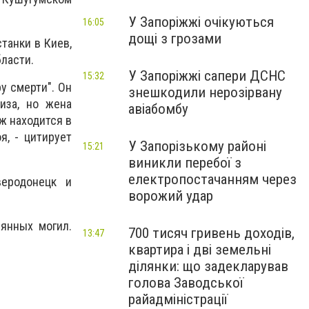
У Запоріжжі очікуються
16:05
дощі з грозами
станки в Киев,
бласти.
У Запоріжжі сапери ДСНС
15:32
у смерти". Он
знешкодили нерозірвану
иза, но жена
авіабомбу
уж находится в
я, - цитирует
У Запорізькому районі
15:21
виникли перебої з
електропостачанням через
веродонецк и
ворожий удар
янных могил.
700 тисяч гривень доходів,
13:47
квартира і дві земельні
ділянки: що задекларував
голова Заводської
райадміністрації