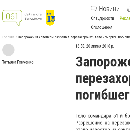
Новини
Спецпроєкти
Рекла
Оголошення
Головна
Запорожский исполком разрешил перезахоронить тело комбрига, погибше
16:58, 20 липня 2016 р.
Запорожс
Татьяна Гонченко
перезахо
погибшег
Тело командира 51-й б
Разрешение на перезах
стало известно из сайт