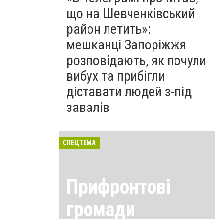
що на Шевченківський
район летить»:
мешканці Запоріжжя
розповідають, як почули
вибух та прибігли
діставати людей з-під
завалів
СПЕЦТЕМА
Прифронтові
громади