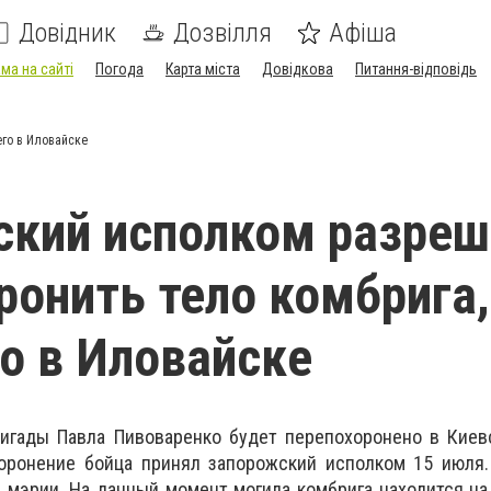
Довідник
Дозвілля
Афіша
ма на сайті
Погода
Карта міста
Довідкова
Питання-відповідь
го в Иловайске
кий исполком разреш
ронить тело комбрига,
о в Иловайске
ригады Павла Пивоваренко будет перепохоронено в Киев
оронение бойца принял запорожский исполком 15 июля.
а мэрии. На данный момент могила комбрига находится н