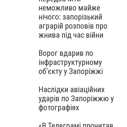
неможливо майже
нічого: запорізький
аграрій розповів про
жнива під час війни
Ворог вдарив по
інфраструктурному
обʼєкту у Запоріжжі
Наслідки авіаційних
ударів по Запоріжжю у
фотографіях
«В Телеграмі прочитав,