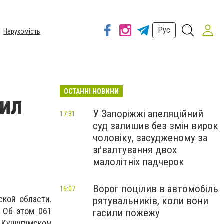
Рус
Нерухомість
ОСТАННІ НОВИНИ
ил
У Запоріжжі апеляційний
17:31
суд залишив без змін вирок
чоловіку, засудженому за
зґвалтування двох
малолітніх падчерок
Ворог поцілив в автомобіль
16:07
ской области.
рятувальників, коли вони
 Об этом 061
гасили пожежу
а Кушугумском