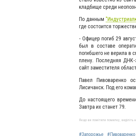
кладбище среди неопозн
По данным
"Индустриал
где состоится торжестве
- Офицер погиб 29 авгус
был в составе операти
погибшего не верила в с
плену. Последняя ДНК-э
сайт заместителя облас
Павел Пивоваренко ос
Лисичанск. Под его ком
До настоящего времени
Завтра их станет 79.
Якщо ви помітили помилку, виділіть нео
#Запорожье
#Пивоваренко