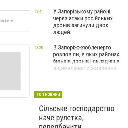
У Запорізькому районі
12:41
через атаки російських
 оцінити
дронів загинули двоє
людей
В Запоріжжяобленерго
12:20
розповіли, в яких районах
більше дронів і складніше
відновлювати живлення
ТОП НОВИНИ
Сільське господарство
наче рулетка,
передбачити