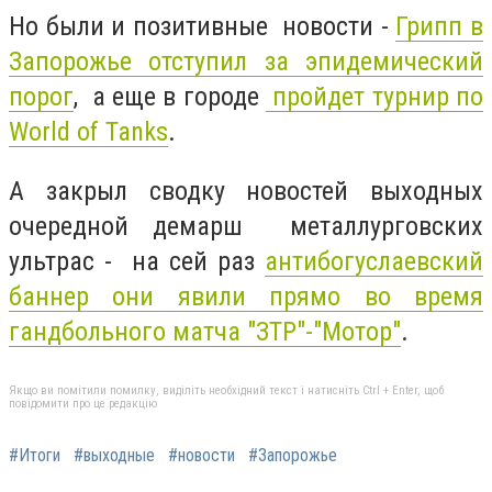
Но были и позитивные новости -
Грипп в
Запорожье отступил за эпидемический
порог
, а еще в городе
пройдет турнир по
World of Tanks
.
А закрыл сводку новостей выходных
очередной демарш металлурговских
ультрас - на сей раз
антибогуслаевский
баннер они явили прямо во время
гандбольного матча "ЗТР"-"Мотор"
.
Якщо ви помітили помилку, виділіть необхідний текст і натисніть Ctrl + Enter, щоб
повідомити про це редакцію
#Итоги
#выходные
#новости
#Запорожье