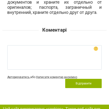
документов и
храните
их отдельно от
оригиналов; паспорта, заграничный и
внутренний, храните отдельно друг от друга.
Коментарі
Авторизуватись
або
Написати коментар анонімно
Відправити
Цей сайт використовує «cookies». Також веб-сайт використовує інтернет-сервіс для збору технічних даних стосовно відвідувачів з метою отримання маркетингової та статистичної інформації. Умови обробки даних відвідувачів сайту див.