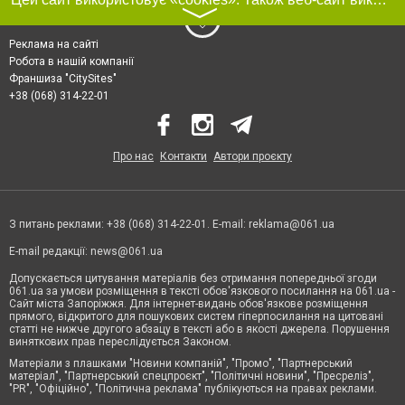
〉
Реклама на сайті
Робота в нашій компанії
Франшиза "CitySites"
+38 (068) 314-22-01
Про нас
Контакти
Автори проєкту
З питань реклами: +38 (068) 314-22-01. E-mail:
reklama@061.ua
E-mail редакції:
news@061.ua
Допускається цитування матеріалів без отримання попередньої згоди
061.ua за умови розміщення в тексті обов'язкового посилання на 061.ua -
Сайт міста Запоріжжя. Для інтернет-видань обов'язкове розміщення
прямого, відкритого для пошукових систем гіперпосилання на цитовані
статті не нижче другого абзацу в тексті або в якості джерела. Порушення
виняткових прав переслідується Законом.
Матеріали з плашками "Новини компаній", "Промо", "Партнерський
матеріал", "Партнерський спецпроєкт", "Політичні новини", "Пресреліз",
"PR", "Офіційно", "Політична реклама" публікуються на правах реклами.